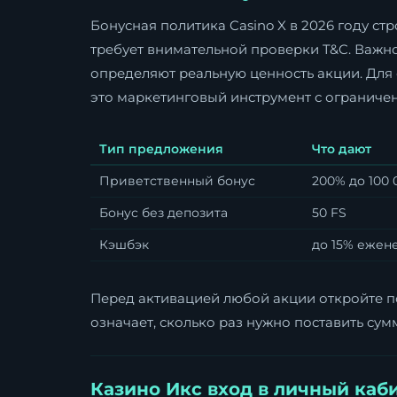
Бонусная политика Casino X в 2026 году с
требует внимательной проверки T&C. Важн
определяют реальную ценность акции. Для с
это маркетинговый инструмент с ограниче
Тип предложения
Что дают
Приветственный бонус
200% до 100 
Бонус без депозита
50 FS
Кэшбэк
до 15% ежен
Перед активацией любой акции откройте п
означает, сколько раз нужно поставить сум
Казино Икс вход в личный каб