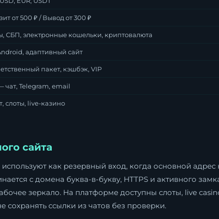
 USD, EUR, USDT
ит от 500 ₽ / Вывод от 300 ₽
ы, СБП, электронные кошельки, криптовалюта
Android, адаптивный сайт
етственный пакет, кэшбэк, VIP
— чат, Telegram, email
, слоты, live-казино
ого сайта
ло используют как резервный вход, когда основной адре
инается с домена буква-в-букву, HTTPS и активного замк
рабочее зеркало. На платформе доступны слоты, live cas
не сохранять ссылки из чатов без проверки.