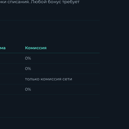
оки списания. Любой бонус требует
мма
Комиссия
0%
0%
только комиссия сети
0%