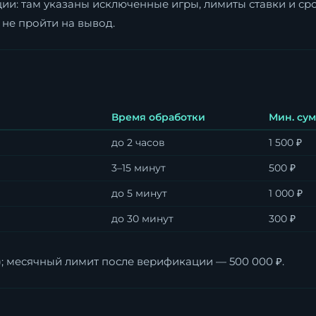
ии: там указаны исключенные игры, лимиты ставки и ср
не пройти на вывод.
Время обработки
Мин. су
до 2 часов
1 500 ₽
3–15 минут
500 ₽
до 5 минут
1 000 ₽
до 30 минут
300 ₽
; месячный лимит после верификации — 500 000 ₽.