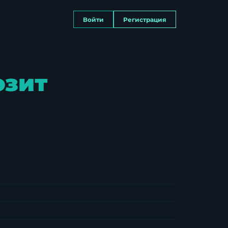
Войти
Регистрация
озит