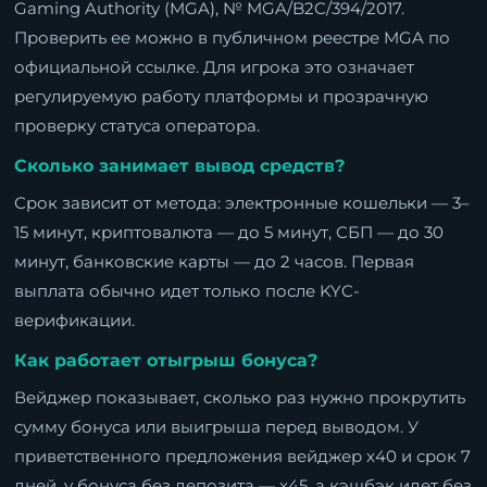
Gaming Authority (MGA), № MGA/B2C/394/2017.
Проверить ее можно в публичном реестре MGA по
официальной ссылке. Для игрока это означает
регулируемую работу платформы и прозрачную
проверку статуса оператора.
Сколько занимает вывод средств?
Срок зависит от метода: электронные кошельки — 3–
15 минут, криптовалюта — до 5 минут, СБП — до 30
минут, банковские карты — до 2 часов. Первая
выплата обычно идет только после KYC-
верификации.
Как работает отыгрыш бонуса?
Вейджер показывает, сколько раз нужно прокрутить
сумму бонуса или выигрыша перед выводом. У
приветственного предложения вейджер x40 и срок 7
дней, у бонуса без депозита — x45, а кэшбэк идет без