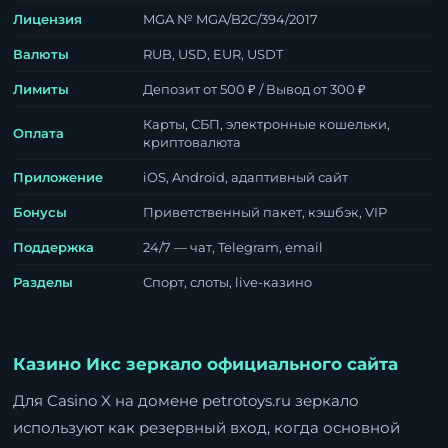
Лицензия
MGA № MGA/B2C/394/2017
Валюты
RUB, USD, EUR, USDT
Лимиты
Депозит от 500 ₽ / Вывод от 300 ₽
Карты, СБП, электронные кошельки,
Оплата
криптовалюта
Приложение
iOS, Android, адаптивный сайт
Бонусы
Приветственный пакет, кэшбэк, VIP
Поддержка
24/7 — чат, Telegram, email
Разделы
Спорт, слоты, live-казино
Казино Икс зеркало официального сайта
Для Casino X на домене petrotoys.ru зеркало
используют как резервный вход, когда основной