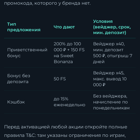
промокода, которого у бренда нет.
Условия
Тип
Что дают
(вейджер, срок,
предложения
мин. депозит)
200% до 100
Вейджер x40,
Приветственный
000 ₽ + 150 FS
мин. депозит
бонус
на Sweet
500 ₽, отыгрыш 7
Bonanza
дней
Вейджер x45,
Бонус без
50 FS
макс. вывод 10
депозита
000 ₽
Без вейджера,
до 15%
Кэшбэк
начисление по
еженедельно
понедельникам
Перед активацией любой акции откройте полные
правила T&C: там указаны ограничения по играм,