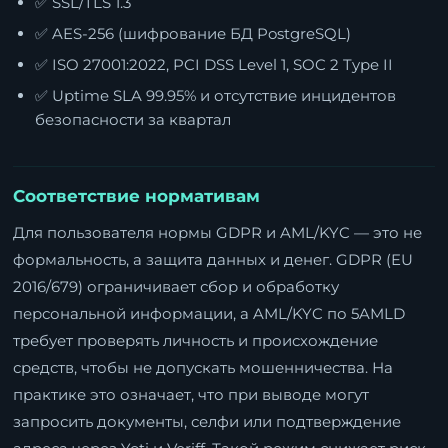
✅ SSL/TLS 1.3
✅ AES-256 (шифрование БД PostgreSQL)
✅ ISO 27001:2022, PCI DSS Level 1, SOC 2 Type II
✅ Uptime SLA 99.95% и отсутствие инцидентов
безопасности за квартал
Соответствие нормативам
Для пользователя нормы GDPR и AML/KYC — это не
формальность, а защита данных и денег. GDPR (EU
2016/679) ограничивает сбор и обработку
персональной информации, а AML/KYC по 5AMLD
требует проверять личность и происхождение
средств, чтобы не допускать мошенничества. На
практике это означает, что при выводе могут
запросить документы, селфи или подтверждение