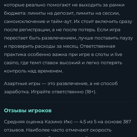
которые реально помогают не выходить за рамки
бюджета: лимиты на депозит, лимиты на сессии,
самоисключение и тайм-аут. Их стоит включить сразу
после регистрации, а не после потерь. Если игра
перестает быть развлечением, лучше поставить паузу
и проверить расходы за месяц. Ответственная
практика особенно важна при игре в слоты и live
casino, где темп ставок высокий и легко потерять
контроль над временем.
Азартные игры — это развлечение, а не способ
заработка. Играйте ответственно (18+).
Отзывы игроков
Средняя оценка Казино Икс — 4.5 из 5 на основе 387
отзывов. Наиболее часто отмечают скорость