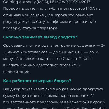
Gaming Authority (MGA), № MGA/B2C/394/2017.
Проверить ее можно в публичном реестре MGA по
официальной ссылке. Для игрока это означает
регулируемую работу платформы и прозрачную
проверку статуса оператора.
Сколько занимает вывод средств?
Срок зависит от метода: электронные кошельки — 3–
15 минут, криптовалюта — до 5 минут, СБП — до 30
минут, банковские карты — до 2 часов. Первая
выплата обычно идет только после KYC-
верификации.
Как работает отыгрыш бонуса?
Вейджер показывает, сколько раз нужно прокрутить
сумму бонуса или выигрыша перед выводом. У
приветственного предложения вейджер x40 и срок 7
дней, у бонуса без депозита — x45, а кэшбэк идет без