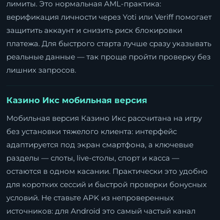
лимиты. Это нормальная AML-практика:
верификация личности через Yoti или Veriff помогает
защитить аккаунт и снизить риск блокировки
платежа. Для быстрого старта лучше сразу указывать
реальные данные — так проще пройти проверку без
лишних запросов.
Казино Икс мобильная версия
Мобильная версия Казино Икс рассчитана на игру
без установки тяжелого клиента: интерфейс
адаптируется под экран смартфона, а ключевые
разделы — слоты, live-столы, спорт и касса —
остаются в одном касании. Практически это удобно
для коротких сессий и быстрой проверки бонусных
условий. Не ставьте APK из непроверенных
источников: для Android это самый частый канал