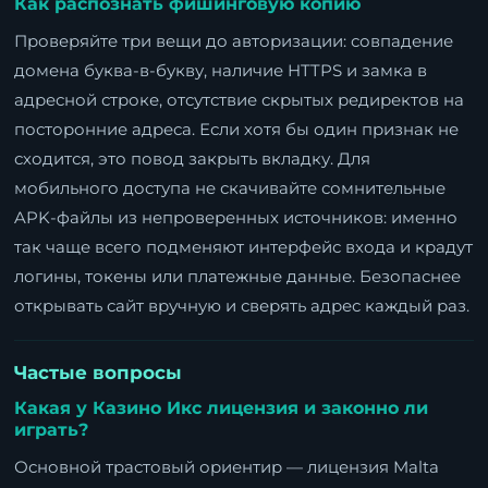
Как распознать фишинговую копию
Проверяйте три вещи до авторизации: совпадение
домена буква-в-букву, наличие HTTPS и замка в
адресной строке, отсутствие скрытых редиректов на
посторонние адреса. Если хотя бы один признак не
сходится, это повод закрыть вкладку. Для
мобильного доступа не скачивайте сомнительные
APK-файлы из непроверенных источников: именно
так чаще всего подменяют интерфейс входа и крадут
логины, токены или платежные данные. Безопаснее
открывать сайт вручную и сверять адрес каждый раз.
Частые вопросы
Какая у Казино Икс лицензия и законно ли
играть?
Основной трастовый ориентир — лицензия Malta