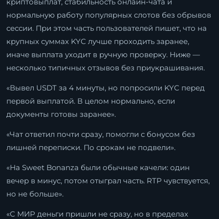
криптовыплат, стабильность онлайн-чата и
нормальную работу популярных слотов без обрывов
сессии. При этом часть пользователей пишет, что на
крупных суммах KYC лучше проходить заранее,
иначе выплата уходит в ручную проверку. Ниже —
несколько типичных отзывов без приукрашивания.
«Вывел USDT за 4 минуты, но попросили KYC перед
первой выплатой. В целом нормально, если
документы готовы заранее».
«Чат ответил почти сразу, помогли с бонусом без
лишней переписки. По срокам не подвели».
«На Sweet Bonanza были обычные качели: один
вечер в минус, потом отыграл часть. RTP чувствуется,
но не больше».
«С МИР деньги пришли не сразу, но в пределах