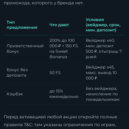
промокода, которого у бренда нет.
Условия
Тип
Что дают
(вейджер, срок,
предложения
мин. депозит)
200% до 100
Вейджер x40,
Приветственный
000 ₽ + 150 FS
мин. депозит
бонус
на Sweet
500 ₽, отыгрыш 7
Bonanza
дней
Вейджер x45,
Бонус без
50 FS
макс. вывод 10
депозита
000 ₽
Без вейджера,
до 15%
Кэшбэк
начисление по
еженедельно
понедельникам
Перед активацией любой акции откройте полные
правила T&C: там указаны ограничения по играм,