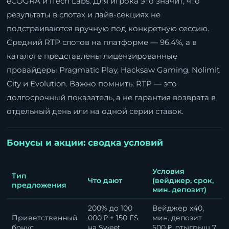
eCOGRA и iTech Labs. Для игрока это значит, что
результаты в слотах и лайв-секциях не
подстраиваются вручную под конкретную сессию.
Средний RTP слотов на платформе — 96.4%, а в
каталоге представлены лицензированные
провайдеры Pragmatic Play, Hacksaw Gaming, Nolimit
City и Evolution. Важно помнить: RTP — это
долгосрочный показатель, а не гарантия возврата в
отдельный день или на одной серии ставок.
Бонусы и акции: сводка условий
Условия
Тип
Что дают
(вейджер, срок,
предложения
мин. депозит)
200% до 100
Вейджер x40,
Приветственный
000 ₽ + 150 FS
мин. депозит
бонус
на Sweet
500 ₽, отыгрыш 7