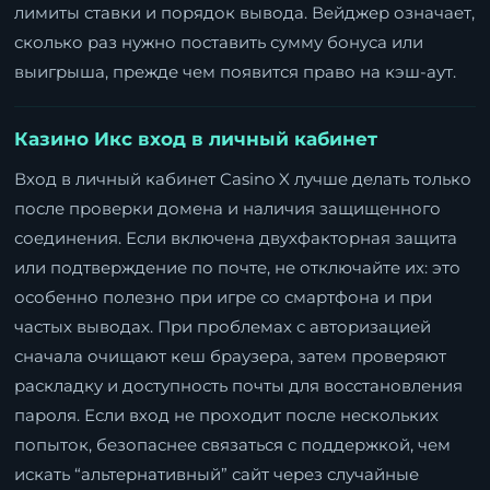
лимиты ставки и порядок вывода. Вейджер означает,
сколько раз нужно поставить сумму бонуса или
выигрыша, прежде чем появится право на кэш-аут.
Казино Икс вход в личный кабинет
Вход в личный кабинет Casino X лучше делать только
после проверки домена и наличия защищенного
соединения. Если включена двухфакторная защита
или подтверждение по почте, не отключайте их: это
особенно полезно при игре со смартфона и при
частых выводах. При проблемах с авторизацией
сначала очищают кеш браузера, затем проверяют
раскладку и доступность почты для восстановления
пароля. Если вход не проходит после нескольких
попыток, безопаснее связаться с поддержкой, чем
искать “альтернативный” сайт через случайные