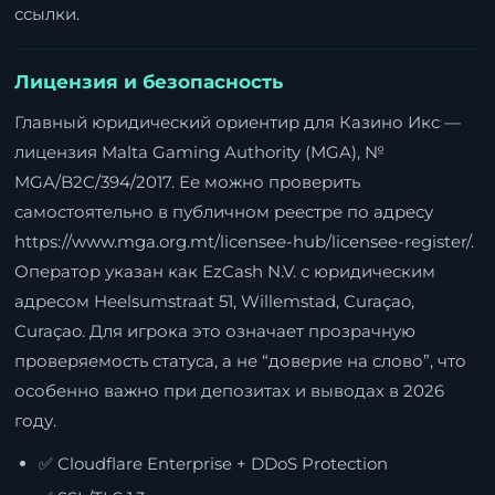
ссылки.
Лицензия и безопасность
Главный юридический ориентир для Казино Икс —
лицензия Malta Gaming Authority (MGA), №
MGA/B2C/394/2017. Ее можно проверить
самостоятельно в публичном реестре по адресу
https://www.mga.org.mt/licensee-hub/licensee-register/
.
Оператор указан как EzCash N.V. с юридическим
адресом Heelsumstraat 51, Willemstad, Curaçao,
Curaçao. Для игрока это означает прозрачную
проверяемость статуса, а не “доверие на слово”, что
особенно важно при депозитах и выводах в 2026
году.
✅ Cloudflare Enterprise + DDoS Protection