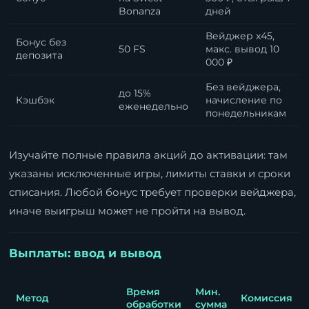
Bonanza
дней
Вейджер x45,
Бонус без
50 FS
макс. вывод 10
депозита
000 ₽
Без вейджера,
до 15%
Кэшбэк
начисление по
еженедельно
понедельникам
Изучайте полные правила акций до активации: там
указаны исключенные игры, лимиты ставки и сроки
списания. Любой бонус требует проверки вейджера,
иначе выигрыш может не пройти на вывод.
Выплаты: ввод и вывод
Время
Мин.
Метод
Комиссия
обработки
сумма