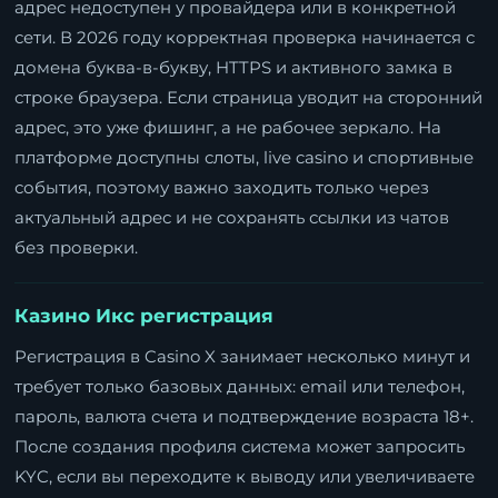
адрес недоступен у провайдера или в конкретной
сети. В 2026 году корректная проверка начинается с
домена буква-в-букву, HTTPS и активного замка в
строке браузера. Если страница уводит на сторонний
адрес, это уже фишинг, а не рабочее зеркало. На
платформе доступны слоты, live casino и спортивные
события, поэтому важно заходить только через
актуальный адрес и не сохранять ссылки из чатов
без проверки.
Казино Икс регистрация
Регистрация в Casino X занимает несколько минут и
требует только базовых данных: email или телефон,
пароль, валюта счета и подтверждение возраста 18+.
После создания профиля система может запросить
KYC, если вы переходите к выводу или увеличиваете