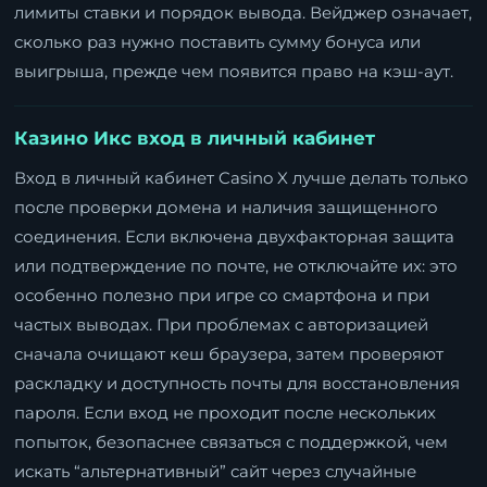
лимиты ставки и порядок вывода. Вейджер означает,
сколько раз нужно поставить сумму бонуса или
выигрыша, прежде чем появится право на кэш-аут.
Казино Икс вход в личный кабинет
Вход в личный кабинет Casino X лучше делать только
после проверки домена и наличия защищенного
соединения. Если включена двухфакторная защита
или подтверждение по почте, не отключайте их: это
особенно полезно при игре со смартфона и при
частых выводах. При проблемах с авторизацией
сначала очищают кеш браузера, затем проверяют
раскладку и доступность почты для восстановления
пароля. Если вход не проходит после нескольких
попыток, безопаснее связаться с поддержкой, чем
искать “альтернативный” сайт через случайные