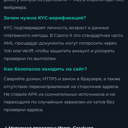
вейджера.
Зачем нужна KYC-верификация?
KYC подтверждает личность, возраст и данные
платежного метода. В Casino X это стандартная часть
AML-процедур: документы могут попросить через
Yoti или Veriff, чтобы защитить аккаунт и ускорить
проверки по выплатам.
Как безопасно заходить на сайт?
Сверяйте домен, HTTPS и замок в браузере, а также
отсутствие перенаправлений на сторонние адреса.
Не ставьте APK из сомнительных источников и не
переходите по случайным зеркалам из чатов без
проверки адреса.
✓ Материал проверен: Игорь Семёнов