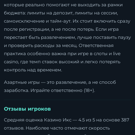
которые реально помогают не выходить за рамки
бюджета: лимиты на депозит, лимиты на сессии,
самоисключение и тайм-аут. Их стоит включить сразу
после регистрации, а не после потерь. Если игра
перестает быть развлечением, лучше поставить паузу
и проверить расходы за месяц. Ответственная
практика особенно важна при игре в слоты и live
casino, где темп ставок высокий и легко потерять
контроль над временем.
Азартные игры — это развлечение, а не способ
заработка. Играйте ответственно (18+).
Отзывы игроков
Средняя оценка Казино Икс — 4.5 из 5 на основе 387
отзывов. Наиболее часто отмечают скорость