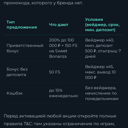
промокода, которого у бренда нет.
Условия
Тип
Что дают
(вейджер, срок,
предложения
мин. депозит)
200% до 100
Вейджер x40,
Приветственный
000 ₽ + 150 FS
мин. депозит
бонус
на Sweet
500 ₽, отыгрыш 7
Bonanza
дней
Вейджер x45,
Бонус без
50 FS
макс. вывод 10
депозита
000 ₽
Без вейджера,
до 15%
Кэшбэк
начисление по
еженедельно
понедельникам
Перед активацией любой акции откройте полные
правила T&C: там указаны ограничения по играм,