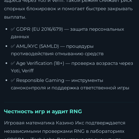
адреса через Yoti и Veriff. Такой режим снижает риск
спорных блокировок и помогает быстрее закрывать
выплаты.
✅ GDPR (EU 2016/679) — защита персональных
данных
✅ AML/KYC (5AMLD) — процедуры
противодействия отмыванию средств
✅ Age Verification (18+) — проверка возраста через
Yoti, Veriff
✅ Responsible Gaming — инструменты
самоконтроля и поддержка ответственной игры
Честность игр и аудит RNG
Игровая математика Казино Икс подтверждается
независимыми проверками RNG в лабораториях