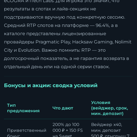
eCOGRA и iTech Labs. Для игрока это значит, что
результаты в слотах и лайв-секциях не
подстраиваются вручную под конкретную сессию.
Средний RTP слотов на платформе — 96.4%, а в
каталоге представлены лицензированные
провайдеры Pragmatic Play, Hacksaw Gaming, Nolimit
City и Evolution. Важно помнить: RTP — это
долгосрочный показатель, а не гарантия возврата в
отдельный день или на одной серии ставок.
Бонусы и акции: сводка условий
Условия
Тип
Что дают
(вейджер, срок,
предложения
мин. депозит)
200% до 100
Вейджер x40,
Приветственный
000 ₽ + 150 FS
мин. депозит
бонус
на Sweet
500 ₽, отыгрыш 7