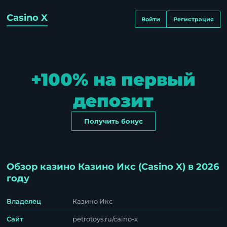
Casino X
Войти
Регистрация
+100% на первый
депозит
Получить бонус
Обзор казино Казино Икс (Casino X) в 2026
году
Владелец
Казино Икс
Сайт
petrotoys.ru/caino-x