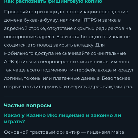
Как распознать фишинговую копию
Проверяйте три вещи до авторизации: совпадение
домена буква-в-букву, наличие HTTPS и замка в
адресной строке, отсутствие скрытых редиректов на
посторонние адреса. Если хотя бы один признак не
сходится, это повод закрыть вкладку. Для
мобильного доступа не скачивайте сомнительные
APK-файлы из непроверенных источников: именно
так чаще всего подменяют интерфейс входа и крадут
логины, токены или платежные данные. Безопаснее
открывать сайт вручную и сверять адрес каждый раз.
Частые вопросы
Какая у Казино Икс лицензия и законно ли
играть?
Основной трастовый ориентир — лицензия Malta