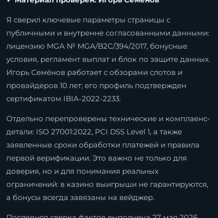
Я сверил ключевые параметры страницы с
публичными и внутренне согласованными данными:
лицензию MGA № MGA/B2C/394/2017, бонусные
условия, регламент выплат и блок по защите данных.
Игорь Семёнов работает с обзорами слотов и
провайдеров 10 лет; его профиль подтвержден
сертификатом IBIA-2022-2233.
Отдельно перепроверены технические и комплаенс-
детали: ISO 27001:2022, PCI DSS Level 1, а также
заявленные сроки обработки платежей и правила
первой верификации. Это важно не только для
доверия, но и для понимания реальных
ограничений: в казино выигрыши не гарантируются,
а бонусы всегда завязаны на вейджер.
Последняя сверка фактов выполнена 27 мая 2026