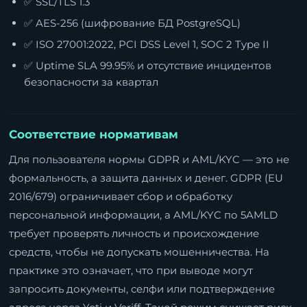
✅ SSL/TLS 1.3
✅ AES-256 (шифрование БД PostgreSQL)
✅ ISO 27001:2022, PCI DSS Level 1, SOC 2 Type II
✅ Uptime SLA 99.95% и отсутствие инцидентов
безопасности за квартал
Соответствие нормативам
Для пользователя нормы GDPR и AML/KYC — это не
формальность, а защита данных и денег. GDPR (EU
2016/679) ограничивает сбор и обработку
персональной информации, а AML/KYC по 5AMLD
требует проверять личность и происхождение
средств, чтобы не допускать мошенничества. На
практике это означает, что при выводе могут
запросить документы, селфи или подтверждение