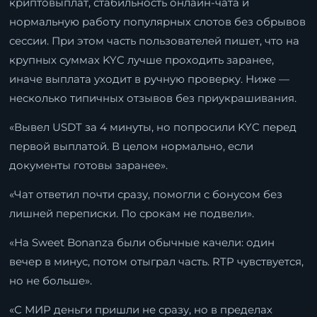
криптовыплат, стабильность онлайн-чата и
нормальную работу популярных слотов без обрывов
сессии. При этом часть пользователей пишет, что на
крупных суммах KYC лучше проходить заранее,
иначе выплата уходит в ручную проверку. Ниже —
несколько типичных отзывов без приукрашивания.
«Вывел USDT за 4 минуты, но попросили KYC перед
первой выплатой. В целом нормально, если
документы готовы заранее».
«Чат ответил почти сразу, помогли с бонусом без
лишней переписки. По срокам не подвели».
«На Sweet Bonanza были обычные качели: один
вечер в минус, потом отыграл часть. RTP чувствуется,
но не больше».
«С МИР деньги пришли не сразу, но в пределах