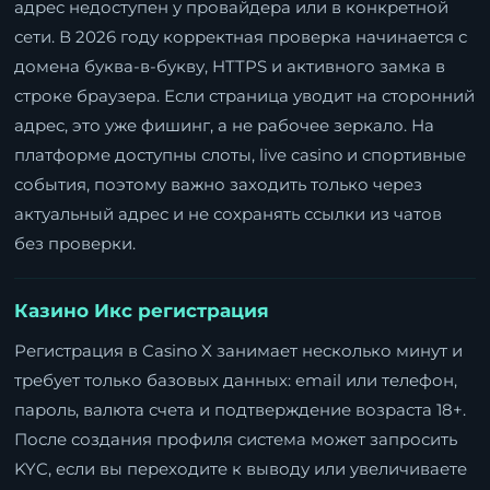
адрес недоступен у провайдера или в конкретной
сети. В 2026 году корректная проверка начинается с
домена буква-в-букву, HTTPS и активного замка в
строке браузера. Если страница уводит на сторонний
адрес, это уже фишинг, а не рабочее зеркало. На
платформе доступны слоты, live casino и спортивные
события, поэтому важно заходить только через
актуальный адрес и не сохранять ссылки из чатов
без проверки.
Казино Икс регистрация
Регистрация в Casino X занимает несколько минут и
требует только базовых данных: email или телефон,
пароль, валюта счета и подтверждение возраста 18+.
После создания профиля система может запросить
KYC, если вы переходите к выводу или увеличиваете