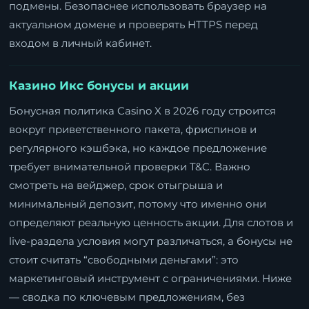
подмены. Безопаснее использовать браузер на
актуальном домене и проверять HTTPS перед
входом в личный кабинет.
Казино Икс бонусы и акции
Бонусная политика Casino X в 2026 году строится
вокруг приветственного пакета, фриспинов и
регулярного кэшбэка, но каждое предложение
требует внимательной проверки T&C. Важно
смотреть на вейджер, срок отыгрыша и
минимальный депозит, потому что именно они
определяют реальную ценность акции. Для слотов и
live-раздела условия могут различаться, а бонусы не
стоит считать “свободными деньгами”: это
маркетинговый инструмент с ограничениями. Ниже
— сводка по ключевым предложениям, без