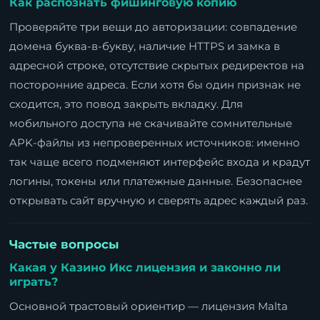
Как распознать фишинговую копию
Проверяйте три вещи до авторизации: совпадение
домена буква-в-букву, наличие HTTPS и замка в
адресной строке, отсутствие скрытых редиректов на
посторонние адреса. Если хотя бы один признак не
сходится, это повод закрыть вкладку. Для
мобильного доступа не скачивайте сомнительные
APK-файлы из непроверенных источников: именно
так чаще всего подменяют интерфейс входа и крадут
логины, токены или платежные данные. Безопаснее
открывать сайт вручную и сверять адрес каждый раз.
Частые вопросы
Какая у Казино Икс лицензия и законно ли
играть?
Основной трастовый ориентир — лицензия Malta