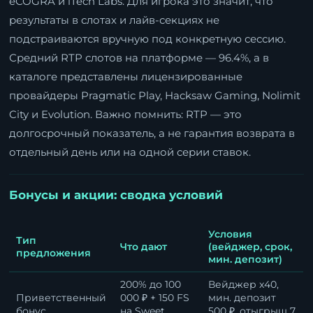
eCOGRA и iTech Labs. Для игрока это значит, что
результаты в слотах и лайв-секциях не
подстраиваются вручную под конкретную сессию.
Средний RTP слотов на платформе — 96.4%, а в
каталоге представлены лицензированные
провайдеры Pragmatic Play, Hacksaw Gaming, Nolimit
City и Evolution. Важно помнить: RTP — это
долгосрочный показатель, а не гарантия возврата в
отдельный день или на одной серии ставок.
Бонусы и акции: сводка условий
Условия
Тип
Что дают
(вейджер, срок,
предложения
мин. депозит)
200% до 100
Вейджер x40,
Приветственный
000 ₽ + 150 FS
мин. депозит
бонус
на Sweet
500 ₽, отыгрыш 7