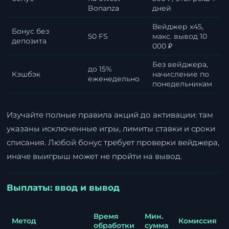
Bonanza
дней
Вейджер x45,
Бонус без
50 FS
макс. вывод 10
депозита
000 ₽
Без вейджера,
до 15%
Кэшбэк
начисление по
еженедельно
понедельникам
Изучайте полные правила акций до активации: там
указаны исключенные игры, лимиты ставки и сроки
списания. Любой бонус требует проверки вейджера,
иначе выигрыш может не пройти на вывод.
Выплаты: ввод и вывод
Время
Мин.
Метод
Комиссия
обработки
сумма