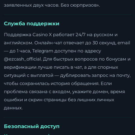
заявленных двух часов. Без сюрпризов».
Служба поддержки
Поддержка Casino X работает 24/7 на русском и
английском. Онлайн-чат отвечает до 30 секунд, email
— до 1 часа, Telegram доступен по адресу
@ezcash_official. Для быстрых вопросов по бонусам и
верификации лучше писать в чат, а для спорных
ситуаций с выплатой — дублировать запрос на почту,
чтобы сохранилась история обращения. Если
проблема связана с входом, укажите домен, время
ошибки и скрин страницы без лишних личных
данных.
Безопасный доступ