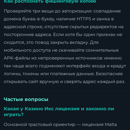
Как распознать фишинговую копию
Проверяйте три вещи до авторизации: совпадение
домена буква-в-букву, наличие HTTPS и замка в
адресной строке, отсутствие скрытых редиректов на
посторонние адреса. Если хотя бы один признак не
сходится, это повод закрыть вкладку. Для
мобильного доступа не скачивайте сомнительные
APK-файлы из непроверенных источников: именно
так чаще всего подменяют интерфейс входа и крадут
логины, токены или платежные данные. Безопаснее
открывать сайт вручную и сверять адрес каждый раз.
Частые вопросы
Какая у Казино Икс лицензия и законно ли
играть?
Основной трастовый ориентир — лицензия Malta