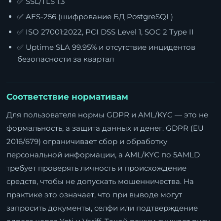
✅ SSL/TLS 1.3
✅ AES-256 (шифрование БД PostgreSQL)
✅ ISO 27001:2022, PCI DSS Level 1, SOC 2 Type II
✅ Uptime SLA 99.95% и отсутствие инцидентов
безопасности за квартал
Соответствие нормативам
Для пользователя нормы GDPR и AML/KYC — это не
формальность, а защита данных и денег. GDPR (EU
2016/679) ограничивает сбор и обработку
персональной информации, а AML/KYC по 5AMLD
требует проверять личность и происхождение
средств, чтобы не допускать мошенничества. На
практике это означает, что при выводе могут
запросить документы, селфи или подтверждение