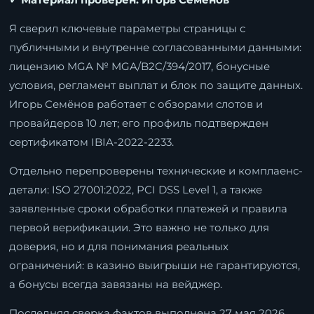
Я сверил ключевые параметры страницы с
публичными и внутренне согласованными данными:
лицензию MGA № MGA/B2C/394/2017, бонусные
условия, регламент выплат и блок по защите данных.
Игорь Семёнов работает с обзорами слотов и
провайдеров 10 лет; его профиль подтвержден
сертификатом IBIA-2022-2233.
Отдельно перепроверены технические и комплаенс-
детали: ISO 27001:2022, PCI DSS Level 1, а также
заявленные сроки обработки платежей и правила
первой верификации. Это важно не только для
доверия, но и для понимания реальных
ограничений: в казино выигрыши не гарантируются,
а бонусы всегда завязаны на вейджер.
Последняя сверка фактов выполнена 27 мая 2026