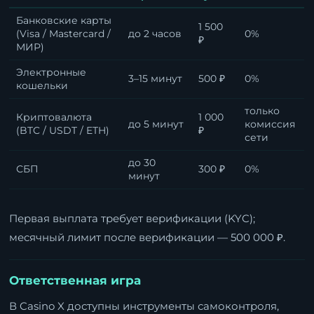
Банковские карты
1 500
(Visa / Mastercard /
до 2 часов
0%
₽
МИР)
Электронные
3–15 минут
500 ₽
0%
кошельки
только
Криптовалюта
1 000
до 5 минут
комиссия
(BTC / USDT / ETH)
₽
сети
до 30
СБП
300 ₽
0%
минут
Первая выплата требует верификации (KYC);
месячный лимит после верификации — 500 000 ₽.
Ответственная игра
В Casino X доступны инструменты самоконтроля,