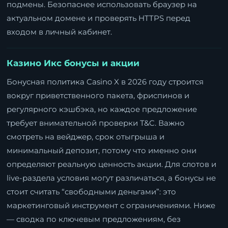
подмены. Безопаснее использовать браузер на
актуальном домене и проверять HTTPS перед
входом в личный кабинет.
Казино Икс бонусы и акции
Бонусная политика Casino X в 2026 году строится
вокруг приветственного пакета, фриспинов и
регулярного кэшбэка, но каждое предложение
требует внимательной проверки T&C. Важно
смотреть на вейджер, срок отыгрыша и
минимальный депозит, потому что именно они
определяют реальную ценность акции. Для слотов и
live-раздела условия могут различаться, а бонусы не
стоит считать “свободными деньгами”: это
маркетинговый инструмент с ограничениями. Ниже
— сводка по ключевым предложениям, без