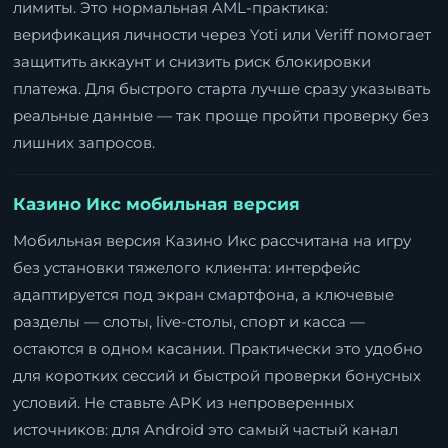
лимиты. Это нормальная AML-практика:
верификация личности через Yoti или Veriff помогает
защитить аккаунт и снизить риск блокировки
платежа. Для быстрого старта лучше сразу указывать
реальные данные — так проще пройти проверку без
лишних запросов.
Казино Икс мобильная версия
Мобильная версия Казино Икс рассчитана на игру
без установки тяжелого клиента: интерфейс
адаптируется под экран смартфона, а ключевые
разделы — слоты, live-столы, спорт и касса —
остаются в одном касании. Практически это удобно
для коротких сессий и быстрой проверки бонусных
условий. Не ставьте APK из непроверенных
источников: для Android это самый частый канал