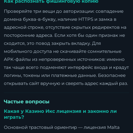
Как распознать фишинговую копию
Проверяйте три вещи до авторизации: совпадение
домена буква-в-букву, наличие HTTPS и замка в
адресной строке, отсутствие скрытых редиректов на
посторонние адреса. Если хотя бы один признак не
сходится, это повод закрыть вкладку. Для
мобильного доступа не скачивайте сомнительные
APK-файлы из непроверенных источников: именно
так чаще всего подменяют интерфейс входа и крадут
логины, токены или платежные данные. Безопаснее
открывать сайт вручную и сверять адрес каждый раз.
Частые вопросы
Какая у Казино Икс лицензия и законно ли
играть?
Основной трастовый ориентир — лицензия Malta