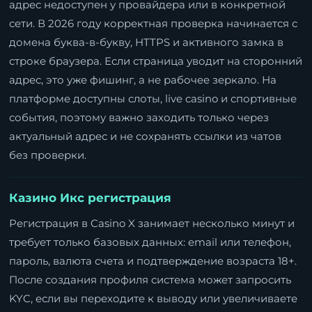
адрес недоступен у провайдера или в конкретной
сети. В 2026 году корректная проверка начинается с
домена буква-в-букву, HTTPS и активного замка в
строке браузера. Если страница уводит на сторонний
адрес, это уже фишинг, а не рабочее зеркало. На
платформе доступны слоты, live casino и спортивные
события, поэтому важно заходить только через
актуальный адрес и не сохранять ссылки из чатов
без проверки.
Казино Икс регистрация
Регистрация в Casino X занимает несколько минут и
требует только базовых данных: email или телефон,
пароль, валюта счета и подтверждение возраста 18+.
После создания профиля система может запросить
KYC, если вы переходите к выводу или увеличиваете