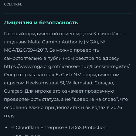
ссылки.
Лицензия и безопасность
Главный юридический ориентир для Казино Икс —
лицензия Malta Gaming Authority (MGA), №
MGA/B2C/394/2017. Ее можно проверить
самостоятельно в публичном реестре по адресу
https://www.mga.org.mt/licensee-hub/licensee-register/
.
Оператор указан как EzCash N.V. с юридическим
адресом Heelsumstraat 51, Willemstad, Curaçao,
Curaçao. Для игрока это означает прозрачную
проверяемость статуса, а не “доверие на слово”, что
особенно важно при депозитах и выводах в 2026
году.
✅ Cloudflare Enterprise + DDoS Protection