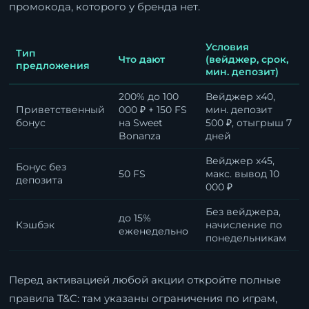
промокода, которого у бренда нет.
Условия
Тип
Что дают
(вейджер, срок,
предложения
мин. депозит)
200% до 100
Вейджер x40,
Приветственный
000 ₽ + 150 FS
мин. депозит
бонус
на Sweet
500 ₽, отыгрыш 7
Bonanza
дней
Вейджер x45,
Бонус без
50 FS
макс. вывод 10
депозита
000 ₽
Без вейджера,
до 15%
Кэшбэк
начисление по
еженедельно
понедельникам
Перед активацией любой акции откройте полные
правила T&C: там указаны ограничения по играм,