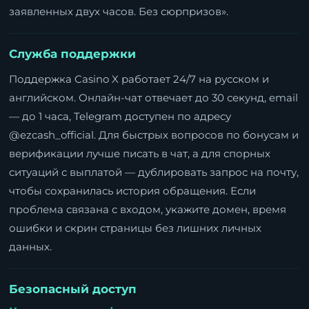
заявленных двух часов. Без сюрпризов».
Служба поддержки
Поддержка Casino X работает 24/7 на русском и
английском. Онлайн-чат отвечает до 30 секунд, email
— до 1 часа, Telegram доступен по адресу
@ezcash_official. Для быстрых вопросов по бонусам и
верификации лучше писать в чат, а для спорных
ситуаций с выплатой — дублировать запрос на почту,
чтобы сохранилась история обращения. Если
проблема связана с входом, укажите домен, время
ошибки и скрин страницы без лишних личных
данных.
Безопасный доступ