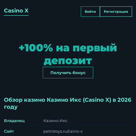
Casino X
Войти
Регистрация
+100% на первый
депозит
Получить бонус
Обзор казино Казино Икс (Casino X) в 2026
году
Владелец
Казино Икс
Сайт
petrotoys.ru/caino-x