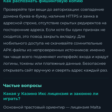
Как распознать фишинговую копию
Проверяйте три вещи до авторизации: совпадение
домена буква-в-букву, наличие HTTPS и замка в
адресной строке, отсутствие скрытых редиректов на
посторонние адреса. Если хотя бы один признак не
сходится, это повод закрыть вкладку. Для
мобильного доступа не скачивайте сомнительные
APK-файлы из непроверенных источников: именно
так чаще всего подменяют интерфейс входа и крадут
логины, токены или платежные данные. Безопаснее
открывать сайт вручную и сверять адрес каждый раз.
Частые вопросы
Какая у Казино Икс лицензия и законно ли
играть?
Основной трастовый ориентир — лицензия Malta