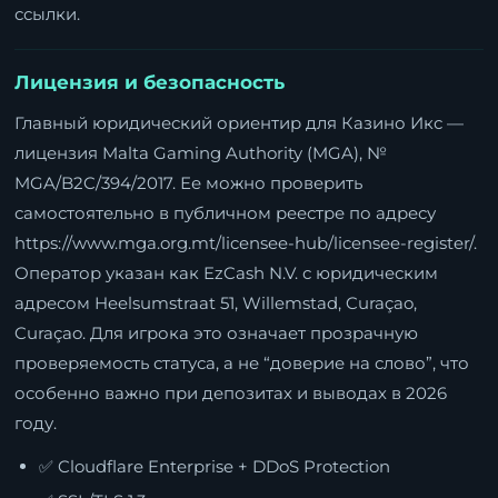
ссылки.
Лицензия и безопасность
Главный юридический ориентир для Казино Икс —
лицензия Malta Gaming Authority (MGA), №
MGA/B2C/394/2017. Ее можно проверить
самостоятельно в публичном реестре по адресу
https://www.mga.org.mt/licensee-hub/licensee-register/
.
Оператор указан как EzCash N.V. с юридическим
адресом Heelsumstraat 51, Willemstad, Curaçao,
Curaçao. Для игрока это означает прозрачную
проверяемость статуса, а не “доверие на слово”, что
особенно важно при депозитах и выводах в 2026
году.
✅ Cloudflare Enterprise + DDoS Protection