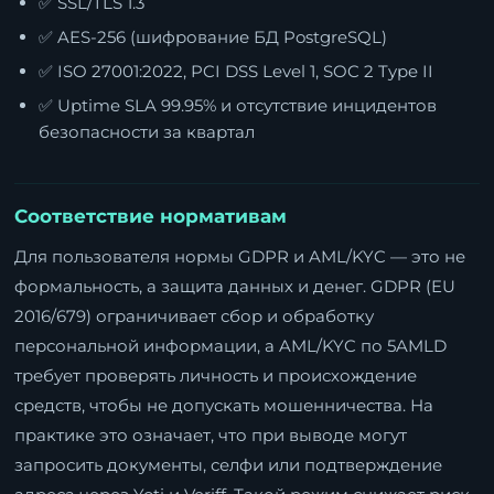
✅ SSL/TLS 1.3
✅ AES-256 (шифрование БД PostgreSQL)
✅ ISO 27001:2022, PCI DSS Level 1, SOC 2 Type II
✅ Uptime SLA 99.95% и отсутствие инцидентов
безопасности за квартал
Соответствие нормативам
Для пользователя нормы GDPR и AML/KYC — это не
формальность, а защита данных и денег. GDPR (EU
2016/679) ограничивает сбор и обработку
персональной информации, а AML/KYC по 5AMLD
требует проверять личность и происхождение
средств, чтобы не допускать мошенничества. На
практике это означает, что при выводе могут
запросить документы, селфи или подтверждение