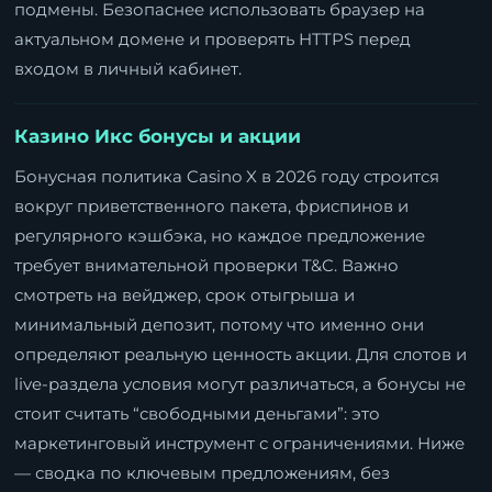
подмены. Безопаснее использовать браузер на
актуальном домене и проверять HTTPS перед
входом в личный кабинет.
Казино Икс бонусы и акции
Бонусная политика Casino X в 2026 году строится
вокруг приветственного пакета, фриспинов и
регулярного кэшбэка, но каждое предложение
требует внимательной проверки T&C. Важно
смотреть на вейджер, срок отыгрыша и
минимальный депозит, потому что именно они
определяют реальную ценность акции. Для слотов и
live-раздела условия могут различаться, а бонусы не
стоит считать “свободными деньгами”: это
маркетинговый инструмент с ограничениями. Ниже
— сводка по ключевым предложениям, без