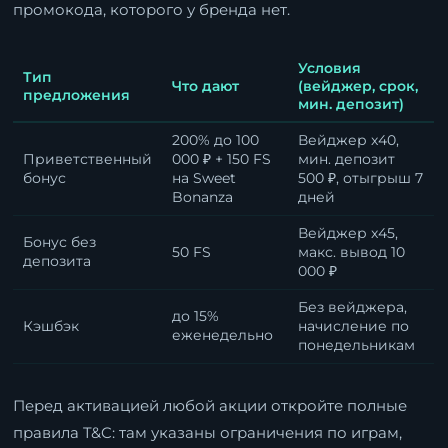
промокода, которого у бренда нет.
Условия
Тип
Что дают
(вейджер, срок,
предложения
мин. депозит)
200% до 100
Вейджер x40,
Приветственный
000 ₽ + 150 FS
мин. депозит
бонус
на Sweet
500 ₽, отыгрыш 7
Bonanza
дней
Вейджер x45,
Бонус без
50 FS
макс. вывод 10
депозита
000 ₽
Без вейджера,
до 15%
Кэшбэк
начисление по
еженедельно
понедельникам
Перед активацией любой акции откройте полные
правила T&C: там указаны ограничения по играм,