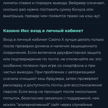
лимиты ставки и порядок вывода. Вейджер означает,
сколько раз нужно поставить сумму бонуса или
выигрыша, прежде чем появится право на кэш-аут.
Казино Икс вход в личный кабинет
Вход в личный кабинет Casino X лучше делать только
после проверки домена и наличия защищенного
соединения. Если включена двухфакторная защита
или подтверждение по почте, не отключайте их: это
особенно полезно при игре со смартфона и при
частых выводах. При проблемах с авторизацией
сначала очищают кеш браузера, затем проверяют
раскладку и доступность почты для восстановления
пароля. Если вход не проходит после нескольких
попыток, безопаснее связаться с поддержкой, чем
искать “альтернативный” сайт через случайные