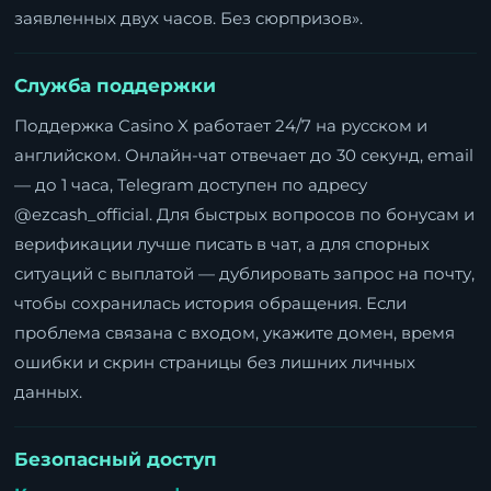
заявленных двух часов. Без сюрпризов».
Служба поддержки
Поддержка Casino X работает 24/7 на русском и
английском. Онлайн-чат отвечает до 30 секунд, email
— до 1 часа, Telegram доступен по адресу
@ezcash_official. Для быстрых вопросов по бонусам и
верификации лучше писать в чат, а для спорных
ситуаций с выплатой — дублировать запрос на почту,
чтобы сохранилась история обращения. Если
проблема связана с входом, укажите домен, время
ошибки и скрин страницы без лишних личных
данных.
Безопасный доступ