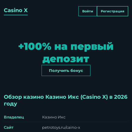
Casino X
Войти
Регистрация
+100% на первый
депозит
Получить бонус
Обзор казино Казино Икс (Casino X) в 2026
году
Владелец
Казино Икс
Сайт
petrotoys.ru/caino-x