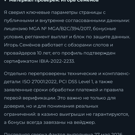
Я сверил ключевые параметры страницы с
публичными и внутренне согласованными данными:
лицензию MGA № MGA/B2C/394/2017, бонусные
условия, регламент выплат и блок по защите данных.
Игорь Семёнов работает с обзорами слотов и
провайдеров 10 лет; его профиль подтвержден
сертификатом IBIA-2022-2233.
Отдельно перепроверены технические и комплаенс-
детали: ISO 27001:2022, PCI DSS Level 1, а также
заявленные сроки обработки платежей и правила
первой верификации. Это важно не только для
доверия, но и для понимания реальных
ограничений: в казино выигрыши не гарантируются,
а бонусы всегда завязаны на вейджер.
Последняя сверка фактов выполнена 27 мая 2026