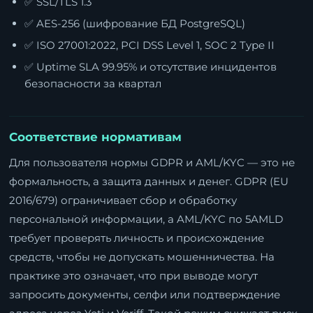
✅ SSL/TLS 1.3
✅ AES-256 (шифрование БД PostgreSQL)
✅ ISO 27001:2022, PCI DSS Level 1, SOC 2 Type II
✅ Uptime SLA 99.95% и отсутствие инцидентов
безопасности за квартал
Соответствие нормативам
Для пользователя нормы GDPR и AML/KYC — это не
формальность, а защита данных и денег. GDPR (EU
2016/679) ограничивает сбор и обработку
персональной информации, а AML/KYC по 5AMLD
требует проверять личность и происхождение
средств, чтобы не допускать мошенничества. На
практике это означает, что при выводе могут
запросить документы, селфи или подтверждение