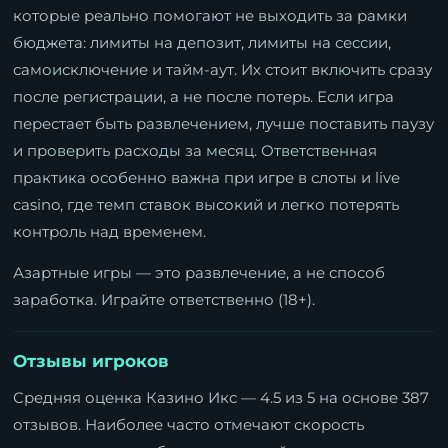
которые реально помогают не выходить за рамки
бюджета: лимиты на депозит, лимиты на сессии,
самоисключение и тайм-аут. Их стоит включить сразу
после регистрации, а не после потерь. Если игра
перестает быть развлечением, лучше поставить паузу
и проверить расходы за месяц. Ответственная
практика особенно важна при игре в слоты и live
casino, где темп ставок высокий и легко потерять
контроль над временем.
Азартные игры — это развлечение, а не способ
заработка. Играйте ответственно (18+).
Отзывы игроков
Средняя оценка Казино Икс — 4.5 из 5 на основе 387
отзывов. Наиболее часто отмечают скорость