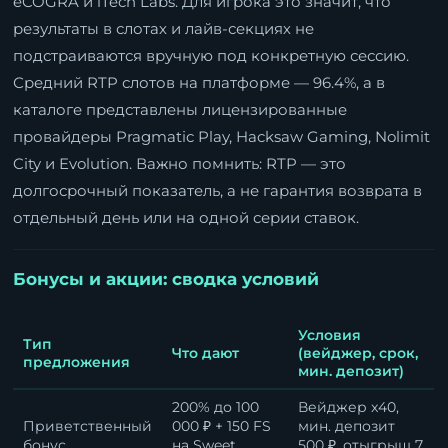
eCOGRA и iTech Labs. Для игрока это значит, что
результаты в слотах и лайв-секциях не
подстраиваются вручную под конкретную сессию.
Средний RTP слотов на платформе — 96.4%, а в
каталоге представлены лицензированные
провайдеры Pragmatic Play, Hacksaw Gaming, Nolimit
City и Evolution. Важно помнить: RTP — это
долгосрочный показатель, а не гарантия возврата в
отдельный день или на одной серии ставок.
Бонусы и акции: сводка условий
Условия
Тип
Что дают
(вейджер, срок,
предложения
мин. депозит)
200% до 100
Вейджер x40,
Приветственный
000 ₽ + 150 FS
мин. депозит
бонус
на Sweet
500 ₽, отыгрыш 7