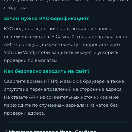
вейджера.
Зачем нужна KYC-верификация?
KYC подтверждает личность, возраст и данные
платежного метода. В Casino X это стандартная часть
AML-процедур: документы могут попросить через
Yoti или Veriff, чтобы защитить аккаунт и ускорить
проверки по выплатам.
Как безопасно заходить на сайт?
Сверяйте домен, HTTPS и замок в браузере, а также
отсутствие перенаправлений на сторонние адреса.
Не ставьте APK из сомнительных источников и не
переходите по случайным зеркалам из чатов без
проверки адреса.
✓ Материал проверен: Игорь Семёнов