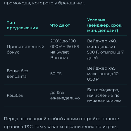
промокода, которого у бренда нет.
Условия
Тип
Что дают
(вейджер, срок,
предложения
мин. депозит)
200% до 100
Вейджер x40,
Приветственный
000 ₽ + 150 FS
мин. депозит
бонус
на Sweet
500 ₽, отыгрыш 7
Bonanza
дней
Вейджер x45,
Бонус без
50 FS
макс. вывод 10
депозита
000 ₽
Без вейджера,
до 15%
Кэшбэк
начисление по
еженедельно
понедельникам
Перед активацией любой акции откройте полные
правила T&C: там указаны ограничения по играм,