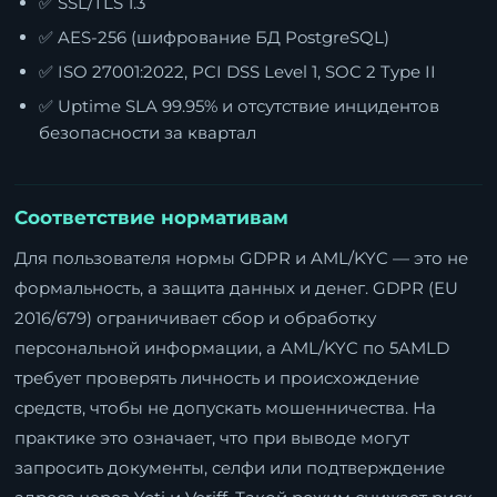
✅ SSL/TLS 1.3
✅ AES-256 (шифрование БД PostgreSQL)
✅ ISO 27001:2022, PCI DSS Level 1, SOC 2 Type II
✅ Uptime SLA 99.95% и отсутствие инцидентов
безопасности за квартал
Соответствие нормативам
Для пользователя нормы GDPR и AML/KYC — это не
формальность, а защита данных и денег. GDPR (EU
2016/679) ограничивает сбор и обработку
персональной информации, а AML/KYC по 5AMLD
требует проверять личность и происхождение
средств, чтобы не допускать мошенничества. На
практике это означает, что при выводе могут
запросить документы, селфи или подтверждение