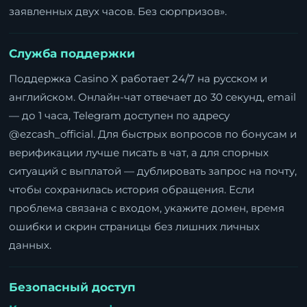
заявленных двух часов. Без сюрпризов».
Служба поддержки
Поддержка Casino X работает 24/7 на русском и
английском. Онлайн-чат отвечает до 30 секунд, email
— до 1 часа, Telegram доступен по адресу
@ezcash_official. Для быстрых вопросов по бонусам и
верификации лучше писать в чат, а для спорных
ситуаций с выплатой — дублировать запрос на почту,
чтобы сохранилась история обращения. Если
проблема связана с входом, укажите домен, время
ошибки и скрин страницы без лишних личных
данных.
Безопасный доступ