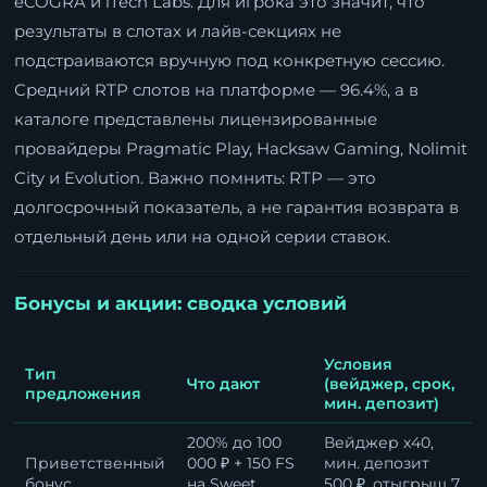
eCOGRA и iTech Labs. Для игрока это значит, что
результаты в слотах и лайв-секциях не
подстраиваются вручную под конкретную сессию.
Средний RTP слотов на платформе — 96.4%, а в
каталоге представлены лицензированные
провайдеры Pragmatic Play, Hacksaw Gaming, Nolimit
City и Evolution. Важно помнить: RTP — это
долгосрочный показатель, а не гарантия возврата в
отдельный день или на одной серии ставок.
Бонусы и акции: сводка условий
Условия
Тип
Что дают
(вейджер, срок,
предложения
мин. депозит)
200% до 100
Вейджер x40,
Приветственный
000 ₽ + 150 FS
мин. депозит
бонус
на Sweet
500 ₽, отыгрыш 7