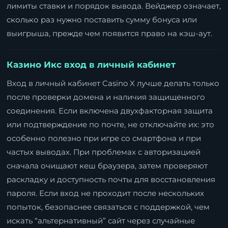
лимиты ставки и порядок вывода. Вейджер означает,
сколько раз нужно поставить сумму бонуса или
выигрыша, прежде чем появится право на кэш-аут.
Казино Икс вход в личный кабинет
Вход в личный кабинет Casino X лучше делать только
после проверки домена и наличия защищенного
соединения. Если включена двухфакторная защита
или подтверждение по почте, не отключайте их: это
особенно полезно при игре со смартфона и при
частых выводах. При проблемах с авторизацией
сначала очищают кеш браузера, затем проверяют
раскладку и доступность почты для восстановления
пароля. Если вход не проходит после нескольких
попыток, безопаснее связаться с поддержкой, чем
искать “альтернативный” сайт через случайные