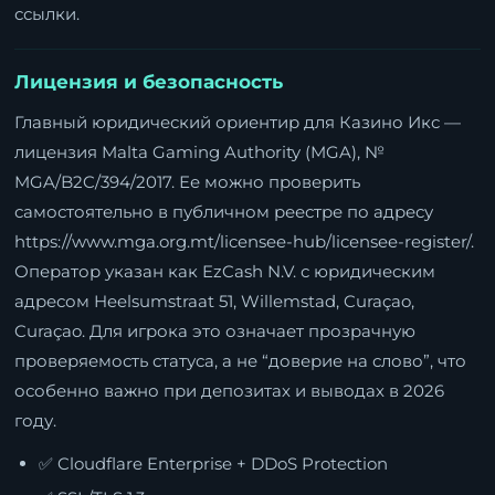
ссылки.
Лицензия и безопасность
Главный юридический ориентир для Казино Икс —
лицензия Malta Gaming Authority (MGA), №
MGA/B2C/394/2017. Ее можно проверить
самостоятельно в публичном реестре по адресу
https://www.mga.org.mt/licensee-hub/licensee-register/
.
Оператор указан как EzCash N.V. с юридическим
адресом Heelsumstraat 51, Willemstad, Curaçao,
Curaçao. Для игрока это означает прозрачную
проверяемость статуса, а не “доверие на слово”, что
особенно важно при депозитах и выводах в 2026
году.
✅ Cloudflare Enterprise + DDoS Protection