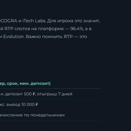
GRA и iTech Labs. Для игрока это значит,
й RTP слотов на платформе — 96.4%, а в
 Evolution. Важно помнить: RTP — это
р, срок, мин. депозит)
н. депозит 500 ₽, отыгрыш 7 дней
с. вывод 10 000 ₽
начисление по понедельникам