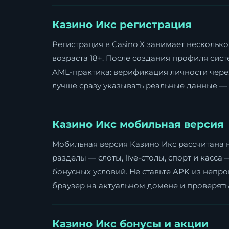
Казино Икс регистрация
Регистрация в Casino X занимает несколько
возраста 18+. После создания профиля сис
AML-практика: верификация личности через 
лучше сразу указывать реальные данные —
Казино Икс мобильная версия
Мобильная версия Казино Икс рассчитана н
разделы — слоты, live-столы, спорт и касс
бонусных условий. Не ставьте APK из непр
браузер на актуальном домене и проверять
Казино Икс бонусы и акции