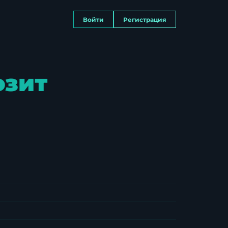
Войти
Регистрация
озит