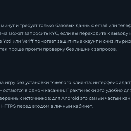
 минут и требует только базовых данных: email или теле
тема может запросить KYC, если вы переходите к выводу
Yoti или Veriff помогает защитить аккаунт и снизить ри
 так проще пройти проверку без лишних запросов.
а игру без установки тяжелого клиента: интерфейс адап
а — остаются в одном касании. Практически это удобно д
оверенных источников: для Android это самый частый ка
 HTTPS перед входом в личный кабинет.