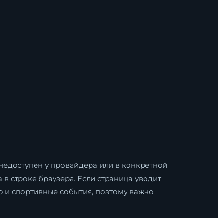
с недоступен у провайдера или в конкретной
а в строке браузера. Если страница уводит
ino и спортивные события, поэтому важно