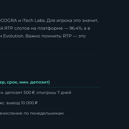
GRA и iTech Labs. Для игрока это значит,
й RTP слотов на платформе — 96.4%, а в
 Evolution. Важно помнить: RTP — это
р, срок, мин. депозит)
н. депозит 500 ₽, отыгрыш 7 дней
с. вывод 10 000 ₽
начисление по понедельникам