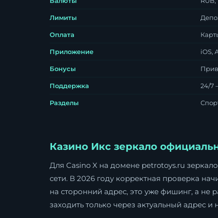
Валюты
RUB,
Лимиты
Депоз
Оплата
Карт
Приложение
iOS, 
Бонусы
Прив
Поддержка
24/7 
Разделы
Спорт
Казино Икс зеркало официальн
Для Casino X на домене petrotoys.ru зерка
сети. В 2026 году корректная проверка нач
на сторонний адрес, это уже фишинг, а не 
заходить только через актуальный адрес и 