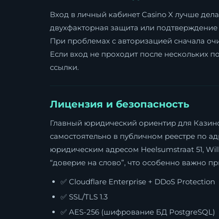
Вход в личный кабинет Casino X лучше дел
двухфакторная защита или подтверждение п
При проблемах с авторизацией сначала очи
Если вход не проходит после нескольких по
ссылки.
Лицензия и безопасность
Главный юридический ориентир для Казино 
самостоятельно в публичном реестре по а
юридическим адресом Heelsumstraat 51, Will
“доверие на слово”, что особенно важно пр
✅ Cloudflare Enterprise + DDoS Protection
✅ SSL/TLS 1.3
✅ AES-256 (шифрование БД PostgreSQL)