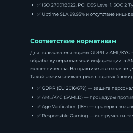
✅ ISO 27001:2022, PCI DSS Level 1, SOC 2 Ty
✅ Uptime SLA 99.95% и отсутствие инцид
Соответствие нормативам
Для пользователя нормы GDPR и AML/KYC — 
обработку персональной информации, а AM
мошенничества. На практике это означает, 
Такой режим снижает риск спорных блокир
✅ GDPR (EU 2016/679) — защита персона
✅ AML/KYC (5AMLD) — процедуры проти
✅ Age Verification (18+) — проверка возраст
✅ Responsible Gaming — инструменты с