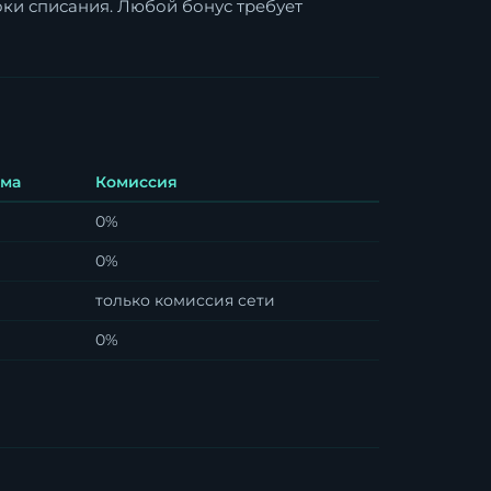
оки списания. Любой бонус требует
мма
Комиссия
0%
0%
только комиссия сети
0%