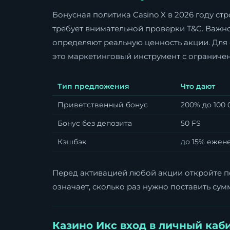
Бонусная политика Casino X в 2026 году с
требует внимательной проверки T&C. Важн
определяют реальную ценность акции. Для с
это маркетинговый инструмент с ограниче
Тип предложения
Что дают
Приветственный бонус
200% до 100 
Бонус без депозита
50 FS
Кэшбэк
до 15% ежен
Перед активацией любой акции откройте п
означает, сколько раз нужно поставить сум
Казино Икс вход в личный каб