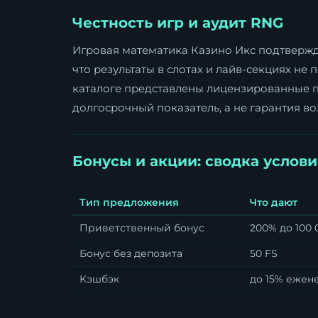
Честность игр и аудит RNG
Игровая математика Казино Икс подтвержд
что результаты в слотах и лайв-секциях не
каталоге представлены лицензированные про
долгосрочный показатель, а не гарантия во
Бонусы и акции: сводка услов
Тип предложения
Что дают
Приветственный бонус
200% до 100 
Бонус без депозита
50 FS
Кэшбэк
до 15% ежен