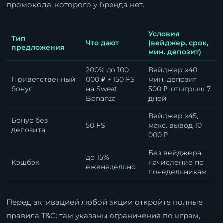
промокода, которого у бренда нет.
Условия
Тип
Что дают
(вейджер, срок,
предложения
мин. депозит)
200% до 100
Вейджер x40,
Приветственный
000 ₽ + 150 FS
мин. депозит
бонус
на Sweet
500 ₽, отыгрыш 7
Bonanza
дней
Вейджер x45,
Бонус без
50 FS
макс. вывод 10
депозита
000 ₽
Без вейджера,
до 15%
Кэшбэк
начисление по
еженедельно
понедельникам
Перед активацией любой акции откройте полные
правила T&C: там указаны ограничения по играм,