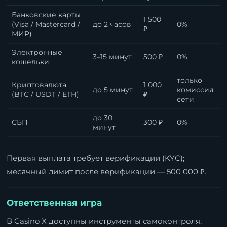
Банковские карты
1 500
(Visa / Mastercard /
до 2 часов
0%
₽
МИР)
Электронные
3–15 минут
500 ₽
0%
кошельки
только
Криптовалюта
1 000
до 5 минут
комиссия
(BTC / USDT / ETH)
₽
сети
до 30
СБП
300 ₽
0%
минут
Первая выплата требует верификации (KYC);
месячный лимит после верификации — 500 000 ₽.
Ответственная игра
В Casino X доступны инструменты самоконтроля,