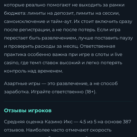
которые реально помогают не выходить за рамки
бюджета: лимиты на депозит, лимиты на сессии,
самоисключение и тайм-аут. Их стоит включить сразу
после регистрации, а не после потерь. Если игра
перестает быть развлечением, лучше поставить паузу
и проверить расходы за месяц. Ответственная
практика особенно важна при игре в слоты и live
casino, где темп ставок высокий и легко потерять
контроль над временем.
Азартные игры — это развлечение, а не способ
заработка. Играйте ответственно (18+).
Отзывы игроков
Средняя оценка Казино Икс — 4.5 из 5 на основе 387
отзывов. Наиболее часто отмечают скорость