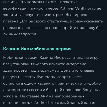
лимиты. Это нормальная AML-практика:
верификация личности через Yoti или Veriff помогает
защитить аккаунт и снизить риск блокировки
платежа. Для быстрого старта лучше сразу указывать
реальные данные — так проще пройти проверку без
лишних запросов.
Казино Икс мобильная версия
Мобильная версия Казино Икс рассчитана на игру
без установки тяжелого клиента: интерфейс
адаптируется под экран смартфона, а ключевые
разделы — слоты, live-столы, спорт и касса —
остаются в одном касании. Практически это удобно
для коротких сессий и быстрой проверки бонусных
условий. Не ставьте APK из непроверенных
источников: для Android это самый частый канал