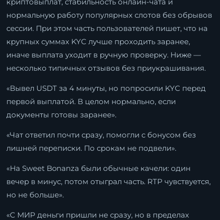
криптовыплат, стабильность онлайн-чата и
нормальную работу популярных слотов без обрывов
сессии. При этом часть пользователей пишет, что на
крупных суммах KYC лучше проходить заранее,
иначе выплата уходит в ручную проверку. Ниже —
несколько типичных отзывов без приукрашивания.
«Вывел USDT за 4 минуты, но попросили KYC перед
первой выплатой. В целом нормально, если
документы готовы заранее».
«Чат ответил почти сразу, помогли с бонусом без
лишней переписки. По срокам не подвели».
«На Sweet Bonanza были обычные качели: один
вечер в минус, потом отыграл часть. RTP чувствуется,
но не больше».
«С МИР деньги пришли не сразу, но в пределах