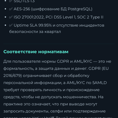
✅ SSL/TLS 1.3
✅ AES-256 (шифрование БД PostgreSQL)
✅ ISO 27001:2022, PCI DSS Level 1, SOC 2 Type II
✅ Uptime SLA 99.95% и отсутствие инцидентов
безопасности за квартал
Соответствие нормативам
Для пользователя нормы GDPR и AML/KYC — это не
формальность, а защита данных и денег. GDPR (EU
2016/679) ограничивает сбор и обработку
персональной информации, а AML/KYC по 5AMLD
требует проверять личность и происхождение
средств, чтобы не допускать мошенничества. На
практике это означает, что при выводе могут
запросить документы, селфи или подтверждение