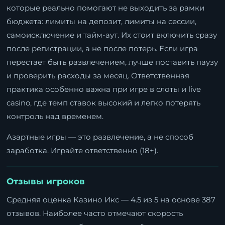
которые реально помогают не выходить за рамки
бюджета: лимиты на депозит, лимиты на сессии,
самоисключение и тайм-аут. Их стоит включить сразу
после регистрации, а не после потерь. Если игра
перестает быть развлечением, лучше поставить паузу
и проверить расходы за месяц. Ответственная
практика особенно важна при игре в слоты и live
casino, где темп ставок высокий и легко потерять
контроль над временем.
Азартные игры — это развлечение, а не способ
заработка. Играйте ответственно (18+).
Отзывы игроков
Средняя оценка Казино Икс — 4.5 из 5 на основе 387
отзывов. Наиболее часто отмечают скорость