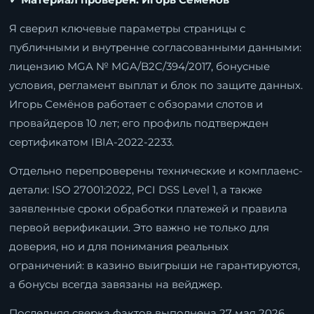
Я сверил ключевые параметры страницы с
публичными и внутренне согласованными данными:
лицензию MGA № MGA/B2C/394/2017, бонусные
условия, регламент выплат и блок по защите данных.
Игорь Семёнов работает с обзорами слотов и
провайдеров 10 лет; его профиль подтвержден
сертификатом IBIA-2022-2233.
Отдельно перепроверены технические и комплаенс-
детали: ISO 27001:2022, PCI DSS Level 1, а также
заявленные сроки обработки платежей и правила
первой верификации. Это важно не только для
доверия, но и для понимания реальных
ограничений: в казино выигрыши не гарантируются,
а бонусы всегда завязаны на вейджер.
Последняя сверка фактов выполнена 27 мая 2026