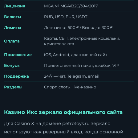
Лицензия
MGA № MGA/B2C/394/2017
Валюты
RUB, USD, EUR, USDT
Лимиты
Депозит от 500 ₽ / Вывод от 300 ₽
Карты, СБП, электронные кошельки,
Оплата
криптовалюта
Приложение
iOS, Android, адаптивный сайт
Бонусы
Приветственный пакет, кэшбэк, VIP
Поддержка
24/7 — чат, Telegram, email
Разделы
Спорт, слоты, live-казино
Казино Икс зеркало официального сайта
Для Casino X на домене petrotoys.ru зеркало
используют как резервный вход, когда основной