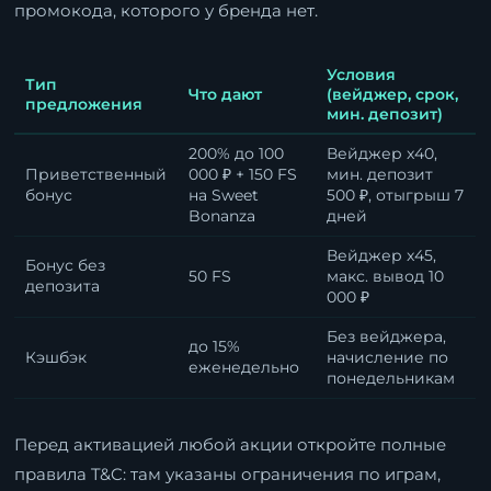
промокода, которого у бренда нет.
Условия
Тип
Что дают
(вейджер, срок,
предложения
мин. депозит)
200% до 100
Вейджер x40,
Приветственный
000 ₽ + 150 FS
мин. депозит
бонус
на Sweet
500 ₽, отыгрыш 7
Bonanza
дней
Вейджер x45,
Бонус без
50 FS
макс. вывод 10
депозита
000 ₽
Без вейджера,
до 15%
Кэшбэк
начисление по
еженедельно
понедельникам
Перед активацией любой акции откройте полные
правила T&C: там указаны ограничения по играм,