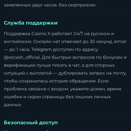
заявленных двух часов. Без сюрпризов».
Служба поддержки
Поддержка Casino X работает 24/7 на русском и
английском. Онлайн-чат отвечает до 30 секунд, email
— до 1 часа, Telegram доступен по адресу
@ezcash_official. Для быстрых вопросов по бонусам и
верификации лучше писать в чат, а для спорных
ситуаций с выплатой — дублировать запрос на почту,
чтобы сохранилась история обращения. Если
проблема связана с входом, укажите домен, время
ошибки и скрин страницы без лишних личных
данных.
Безопасный доступ