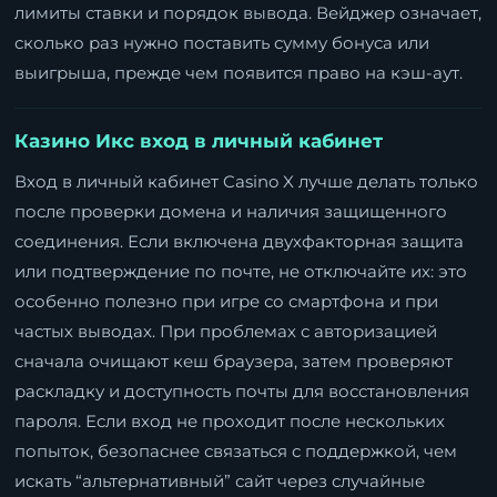
лимиты ставки и порядок вывода. Вейджер означает,
сколько раз нужно поставить сумму бонуса или
выигрыша, прежде чем появится право на кэш-аут.
Казино Икс вход в личный кабинет
Вход в личный кабинет Casino X лучше делать только
после проверки домена и наличия защищенного
соединения. Если включена двухфакторная защита
или подтверждение по почте, не отключайте их: это
особенно полезно при игре со смартфона и при
частых выводах. При проблемах с авторизацией
сначала очищают кеш браузера, затем проверяют
раскладку и доступность почты для восстановления
пароля. Если вход не проходит после нескольких
попыток, безопаснее связаться с поддержкой, чем
искать “альтернативный” сайт через случайные