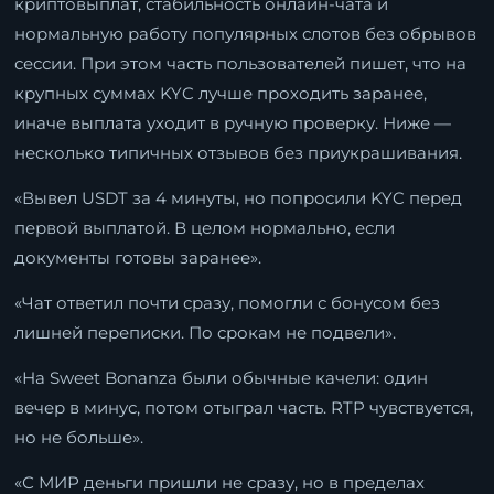
криптовыплат, стабильность онлайн-чата и
нормальную работу популярных слотов без обрывов
сессии. При этом часть пользователей пишет, что на
крупных суммах KYC лучше проходить заранее,
иначе выплата уходит в ручную проверку. Ниже —
несколько типичных отзывов без приукрашивания.
«Вывел USDT за 4 минуты, но попросили KYC перед
первой выплатой. В целом нормально, если
документы готовы заранее».
«Чат ответил почти сразу, помогли с бонусом без
лишней переписки. По срокам не подвели».
«На Sweet Bonanza были обычные качели: один
вечер в минус, потом отыграл часть. RTP чувствуется,
но не больше».
«С МИР деньги пришли не сразу, но в пределах