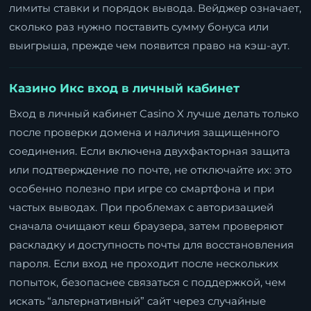
лимиты ставки и порядок вывода. Вейджер означает,
сколько раз нужно поставить сумму бонуса или
выигрыша, прежде чем появится право на кэш-аут.
Казино Икс вход в личный кабинет
Вход в личный кабинет Casino X лучше делать только
после проверки домена и наличия защищенного
соединения. Если включена двухфакторная защита
или подтверждение по почте, не отключайте их: это
особенно полезно при игре со смартфона и при
частых выводах. При проблемах с авторизацией
сначала очищают кеш браузера, затем проверяют
раскладку и доступность почты для восстановления
пароля. Если вход не проходит после нескольких
попыток, безопаснее связаться с поддержкой, чем
искать “альтернативный” сайт через случайные