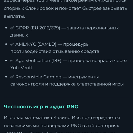
адреса через Yoti и Veriff. Такой режим снижает риск
спорных блокировок и помогает быстрее закрывать
выплаты.
✅ GDPR (EU 2016/679) — защита персональных
данных
✅ AML/KYC (5AMLD) — процедуры
противодействия отмыванию средств
✅ Age Verification (18+) — проверка возраста через
Yoti, Veriff
✅ Responsible Gaming — инструменты
самоконтроля и поддержка ответственной игры
Честность игр и аудит RNG
Игровая математика Казино Икс подтверждается
независимыми проверками RNG в лабораториях