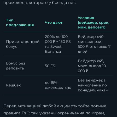
промокода, которого у бренда нет.
Условия
Тип
Что дают
(вейджер, срок,
предложения
мин. депозит)
200% до 100
Вейджер x40,
Приветственный
000 ₽ + 150 FS
мин. депозит
бонус
на Sweet
500 ₽, отыгрыш 7
Bonanza
дней
Вейджер x45,
Бонус без
50 FS
макс. вывод 10
депозита
000 ₽
Без вейджера,
до 15%
Кэшбэк
начисление по
еженедельно
понедельникам
Перед активацией любой акции откройте полные
правила T&C: там указаны ограничения по играм,