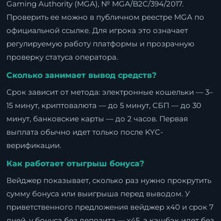
Gaming Authority (MGA), № MGA/B2C/394/2017.
Проверить ее можно в публичном реестре MGA по
официальной ссылке. Для игрока это означает
регулируемую работу платформы и прозрачную
проверку статуса оператора.
Сколько занимает вывод средств?
Срок зависит от метода: электронные кошельки — 3–
15 минут, криптовалюта — до 5 минут, СБП — до 30
минут, банковские карты — до 2 часов. Первая
выплата обычно идет только после KYC-
верификации.
Как работает отыгрыш бонуса?
Вейджер показывает, сколько раз нужно прокрутить
сумму бонуса или выигрыша перед выводом. У
приветственного предложения вейджер x40 и срок 7
дней, у бонуса без депозита — x45, а кэшбэк идет без