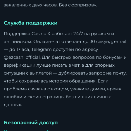
заявленных двух часов. Без сюрпризов».
Служба поддержки
Поддержка Casino X работает 24/7 на русском и
английском. Онлайн-чат отвечает до 30 секунд, email
— до 1 часа, Telegram доступен по адресу
@ezcash_official. Для быстрых вопросов по бонусам и
верификации лучше писать в чат, а для спорных
ситуаций с выплатой — дублировать запрос на почту,
чтобы сохранилась история обращения. Если
проблема связана с входом, укажите домен, время
ошибки и скрин страницы без лишних личных
данных.
Безопасный доступ