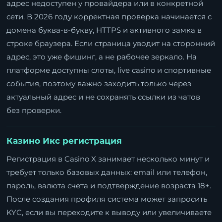
адрес недоступен у провайдера или в конкретной
сети. В 2026 году корректная проверка начинается с
домена буква-в-букву, HTTPS и активного замка в
строке браузера. Если страница уводит на сторонний
адрес, это уже фишинг, а не рабочее зеркало. На
платформе доступны слоты, live casino и спортивные
события, поэтому важно заходить только через
актуальный адрес и не сохранять ссылки из чатов
без проверки.
Казино Икс регистрация
Регистрация в Casino X занимает несколько минут и
требует только базовых данных: email или телефон,
пароль, валюта счета и подтверждение возраста 18+.
После создания профиля система может запросить
KYC, если вы переходите к выводу или увеличиваете