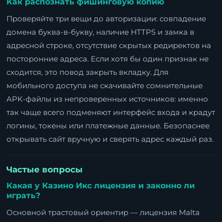
Как распознать фишинговую копию
Проверяйте три вещи до авторизации: совпадение
домена буква-в-букву, наличие HTTPS и замка в
адресной строке, отсутствие скрытых редиректов на
посторонние адреса. Если хотя бы один признак не
сходится, это повод закрыть вкладку. Для
мобильного доступа не скачивайте сомнительные
APK-файлы из непроверенных источников: именно
так чаще всего подменяют интерфейс входа и крадут
логины, токены или платежные данные. Безопаснее
открывать сайт вручную и сверять адрес каждый раз.
Частые вопросы
Какая у Казино Икс лицензия и законно ли
играть?
Основной трастовый ориентир — лицензия Malta