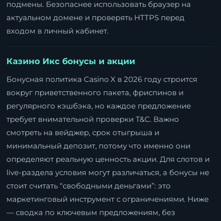
подмены. Безопаснее использовать браузер на
актуальном домене и проверять HTTPS перед
входом в личный кабинет.
Казино Икс бонусы и акции
Бонусная политика Casino X в 2026 году строится
вокруг приветственного пакета, фриспинов и
регулярного кэшбэка, но каждое предложение
требует внимательной проверки T&C. Важно
смотреть на вейджер, срок отыгрыша и
минимальный депозит, потому что именно они
определяют реальную ценность акции. Для слотов и
live-раздела условия могут различаться, а бонусы не
стоит считать “свободными деньгами”: это
маркетинговый инструмент с ограничениями. Ниже
— сводка по ключевым предложениям, без