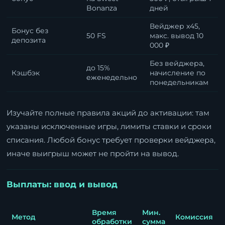
Bonanza
дней
Вейджер x45,
Бонус без
50 FS
макс. вывод 10
депозита
000 ₽
Без вейджера,
до 15%
Кэшбэк
начисление по
еженедельно
понедельникам
Изучайте полные правила акций до активации: там
указаны исключенные игры, лимиты ставки и сроки
списания. Любой бонус требует проверки вейджера,
иначе выигрыш может не пройти на вывод.
Выплаты: ввод и вывод
Время
Мин.
Метод
Комиссия
обработки
сумма