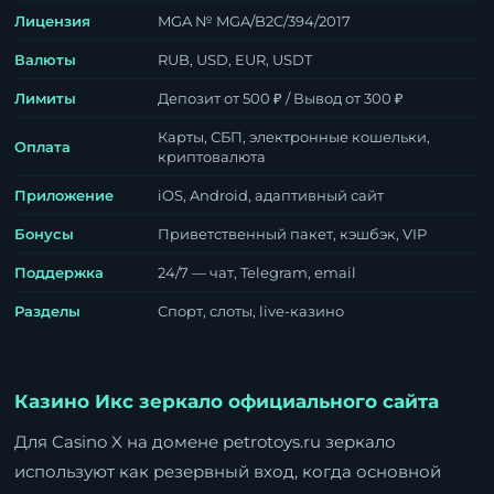
Лицензия
MGA № MGA/B2C/394/2017
Валюты
RUB, USD, EUR, USDT
Лимиты
Депозит от 500 ₽ / Вывод от 300 ₽
Карты, СБП, электронные кошельки,
Оплата
криптовалюта
Приложение
iOS, Android, адаптивный сайт
Бонусы
Приветственный пакет, кэшбэк, VIP
Поддержка
24/7 — чат, Telegram, email
Разделы
Спорт, слоты, live-казино
Казино Икс зеркало официального сайта
Для Casino X на домене petrotoys.ru зеркало
используют как резервный вход, когда основной