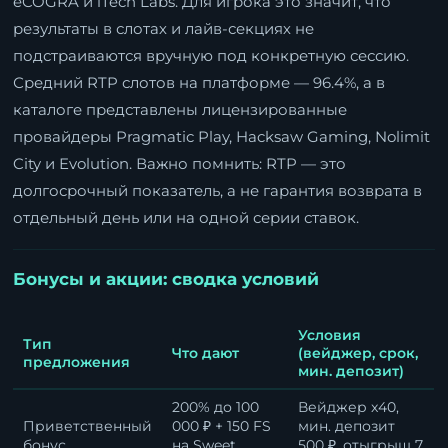
eCOGRA и iTech Labs. Для игрока это значит, что
результаты в слотах и лайв-секциях не
подстраиваются вручную под конкретную сессию.
Средний RTP слотов на платформе — 96.4%, а в
каталоге представлены лицензированные
провайдеры Pragmatic Play, Hacksaw Gaming, Nolimit
City и Evolution. Важно помнить: RTP — это
долгосрочный показатель, а не гарантия возврата в
отдельный день или на одной серии ставок.
Бонусы и акции: сводка условий
Условия
Тип
Что дают
(вейджер, срок,
предложения
мин. депозит)
200% до 100
Вейджер x40,
Приветственный
000 ₽ + 150 FS
мин. депозит
бонус
на Sweet
500 ₽, отыгрыш 7