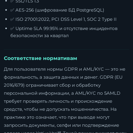
✅ SSL/TLS 1.3
✅ AES-256 (шифрование БД PostgreSQL)
✅ ISO 27001:2022, PCI DSS Level 1, SOC 2 Type II
✅ Uptime SLA 99.95% и отсутствие инцидентов
безопасности за квартал
Соответствие нормативам
Для пользователя нормы GDPR и AML/KYC — это не
формальность, а защита данных и денег. GDPR (EU
2016/679) ограничивает сбор и обработку
персональной информации, а AML/KYC по 5AMLD
требует проверять личность и происхождение
средств, чтобы не допускать мошенничества. На
практике это означает, что при выводе могут
запросить документы, селфи или подтверждение