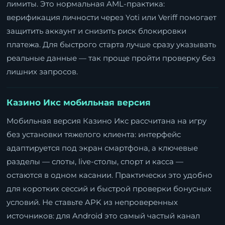
лимиты. Это нормальная AML-практика:
верификация личности через Yoti или Veriff помогает
защитить аккаунт и снизить риск блокировки
платежа. Для быстрого старта лучше сразу указывать
реальные данные — так проще пройти проверку без
лишних запросов.
Казино Икс мобильная версия
Мобильная версия Казино Икс рассчитана на игру
без установки тяжелого клиента: интерфейс
адаптируется под экран смартфона, а ключевые
разделы — слоты, live-столы, спорт и касса —
остаются в одном касании. Практически это удобно
для коротких сессий и быстрой проверки бонусных
условий. Не ставьте APK из непроверенных
источников: для Android это самый частый канал