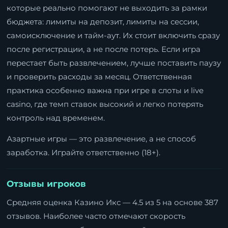
которые реально помогают не выходить за рамки
бюджета: лимиты на депозит, лимиты на сессии,
самоисключение и тайм-аут. Их стоит включить сразу
после регистрации, а не после потерь. Если игра
перестает быть развлечением, лучше поставить паузу
и проверить расходы за месяц. Ответственная
практика особенно важна при игре в слоты и live
casino, где темп ставок высокий и легко потерять
контроль над временем.
Азартные игры — это развлечение, а не способ
заработка. Играйте ответственно (18+).
Отзывы игроков
Средняя оценка Казино Икс — 4.5 из 5 на основе 387
отзывов. Наиболее часто отмечают скорость