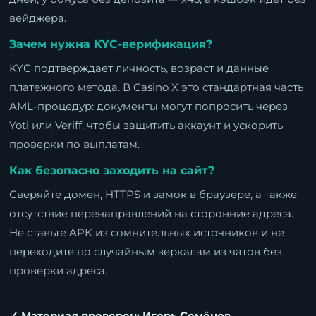
вейджера.
Зачем нужна KYC-верификация?
KYC подтверждает личность, возраст и данные
платежного метода. В Casino X это стандартная часть
AML-процедур: документы могут попросить через
Yoti или Veriff, чтобы защитить аккаунт и ускорить
проверки по выплатам.
Как безопасно заходить на сайт?
Сверяйте домен, HTTPS и замок в браузере, а также
отсутствие перенаправлений на сторонние адреса.
Не ставьте APK из сомнительных источников и не
переходите по случайным зеркалам из чатов без
проверки адреса.
✓ Материал проверен: Игорь Семёнов