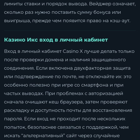
лимиты ставки и порядок вывода. Вейджер означает,
сколько раз нужно поставить сумму бонуса или
выигрыша, прежде чем появится право на кэш-аут.
Казино Икс вход в личный кабинет
Вход в личный кабинет Casino X лучше делать только
после проверки домена и наличия защищенного
соединения. Если включена двухфакторная защита
или подтверждение по почте, не отключайте их: это
особенно полезно при игре со смартфона и при
частых выводах. При проблемах с авторизацией
сначала очищают кеш браузера, затем проверяют
раскладку и доступность почты для восстановления
пароля. Если вход не проходит после нескольких
попыток, безопаснее связаться с поддержкой, чем
искать “альтернативный” сайт через случайные