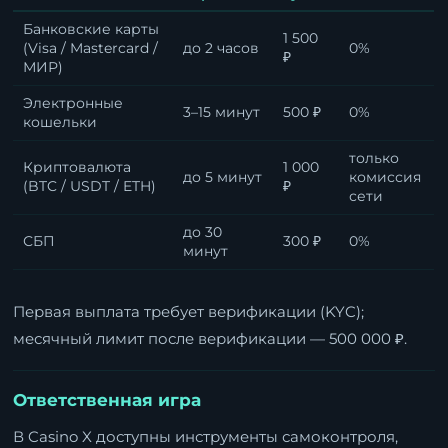
Банковские карты
1 500
(Visa / Mastercard /
до 2 часов
0%
₽
МИР)
Электронные
3–15 минут
500 ₽
0%
кошельки
только
Криптовалюта
1 000
до 5 минут
комиссия
(BTC / USDT / ETH)
₽
сети
до 30
СБП
300 ₽
0%
минут
Первая выплата требует верификации (KYC);
месячный лимит после верификации — 500 000 ₽.
Ответственная игра
В Casino X доступны инструменты самоконтроля,