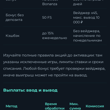
Bonanza
дней
Вейджер x45,
Бонус без
50 FS
макс. вывод 10
депозита
000 ₽
Без вейджера,
до 15%
Кэшбэк
начисление по
еженедельно
понедельникам
Изучайте полные правила акций до активации: там
указаны исключенные игры, лимиты ставки и сроки
списания. Любой бонус требует проверки вейджера,
иначе выигрыш может не пройти на вывод.
Выплаты: ввод и вывод
Время
Мин.
Метод
Комиссия
обработки
сумма