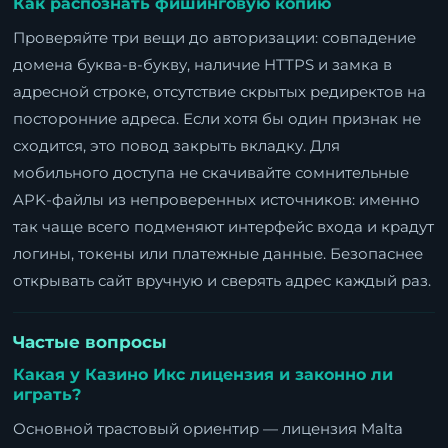
Как распознать фишинговую копию
Проверяйте три вещи до авторизации: совпадение
домена буква-в-букву, наличие HTTPS и замка в
адресной строке, отсутствие скрытых редиректов на
посторонние адреса. Если хотя бы один признак не
сходится, это повод закрыть вкладку. Для
мобильного доступа не скачивайте сомнительные
APK-файлы из непроверенных источников: именно
так чаще всего подменяют интерфейс входа и крадут
логины, токены или платежные данные. Безопаснее
открывать сайт вручную и сверять адрес каждый раз.
Частые вопросы
Какая у Казино Икс лицензия и законно ли
играть?
Основной трастовый ориентир — лицензия Malta