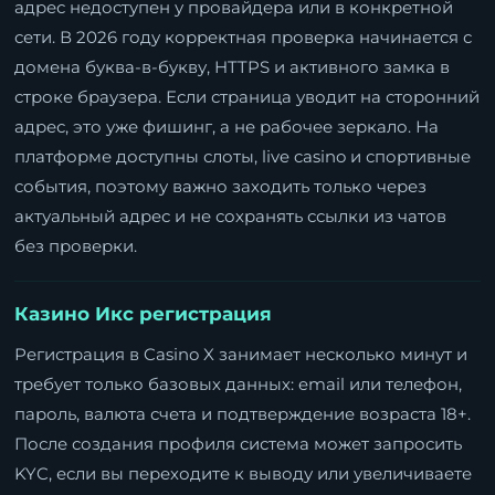
адрес недоступен у провайдера или в конкретной
сети. В 2026 году корректная проверка начинается с
домена буква-в-букву, HTTPS и активного замка в
строке браузера. Если страница уводит на сторонний
адрес, это уже фишинг, а не рабочее зеркало. На
платформе доступны слоты, live casino и спортивные
события, поэтому важно заходить только через
актуальный адрес и не сохранять ссылки из чатов
без проверки.
Казино Икс регистрация
Регистрация в Casino X занимает несколько минут и
требует только базовых данных: email или телефон,
пароль, валюта счета и подтверждение возраста 18+.
После создания профиля система может запросить
KYC, если вы переходите к выводу или увеличиваете