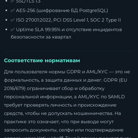
✅ SSL/TLS 1.3
✅ AES-256 (шифрование БД PostgreSQL)
✅ ISO 27001:2022, PCI DSS Level 1, SOC 2 Type II
✅ Uptime SLA 99.95% и отсутствие инцидентов
безопасности за квартал
Соответствие нормативам
Для пользователя нормы GDPR и AML/KYC — это не
формальность, а защита данных и денег. GDPR (EU
2016/679) ограничивает сбор и обработку
персональной информации, а AML/KYC по 5AMLD
требует проверять личность и происхождение
средств, чтобы не допускать мошенничества. На
практике это означает, что при выводе могут
запросить документы, селфи или подтверждение