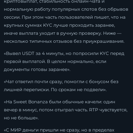
криптовыплат, стабильность онлайн-чата и
нормальную работу популярных слотов без обрывов
сессии. При этом часть пользователей пишет, что на
крупных суммах KYC лучше проходить заранее,
иначе выплата уходит в ручную проверку. Ниже —
несколько типичных отзывов без приукрашивания.
«Вывел USDT за 4 минуты, но попросили KYC перед
первой выплатой. В целом нормально, если
документы готовы заранее».
«Чат ответил почти сразу, помогли с бонусом без
лишней переписки. По срокам не подвели».
«На Sweet Bonanza были обычные качели: один
вечер в минус, потом отыграл часть. RTP чувствуется,
но не больше».
«С МИР деньги пришли не сразу, но в пределах