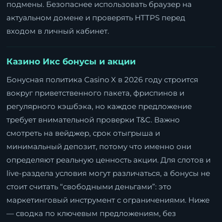
подмены. Безопаснее использовать браузер на
актуальном домене и проверять HTTPS перед
входом в личный кабинет.
Казино Икс бонусы и акции
Бонусная политика Casino X в 2026 году строится
вокруг приветственного пакета, фриспинов и
регулярного кэшбэка, но каждое предложение
требует внимательной проверки T&C. Важно
смотреть на вейджер, срок отыгрыша и
минимальный депозит, потому что именно они
определяют реальную ценность акции. Для слотов и
live-раздела условия могут различаться, а бонусы не
стоит считать “свободными деньгами”: это
маркетинговый инструмент с ограничениями. Ниже
— сводка по ключевым предложениям, без