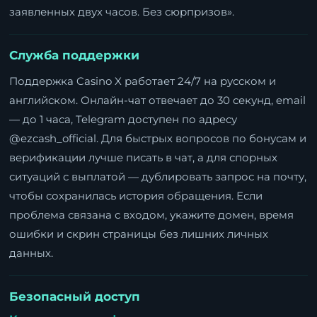
заявленных двух часов. Без сюрпризов».
Служба поддержки
Поддержка Casino X работает 24/7 на русском и
английском. Онлайн-чат отвечает до 30 секунд, email
— до 1 часа, Telegram доступен по адресу
@ezcash_official. Для быстрых вопросов по бонусам и
верификации лучше писать в чат, а для спорных
ситуаций с выплатой — дублировать запрос на почту,
чтобы сохранилась история обращения. Если
проблема связана с входом, укажите домен, время
ошибки и скрин страницы без лишних личных
данных.
Безопасный доступ