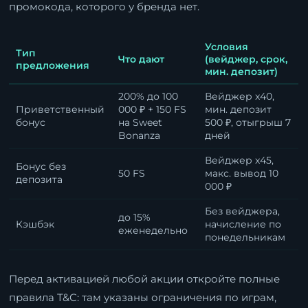
промокода, которого у бренда нет.
Условия
Тип
Что дают
(вейджер, срок,
предложения
мин. депозит)
200% до 100
Вейджер x40,
Приветственный
000 ₽ + 150 FS
мин. депозит
бонус
на Sweet
500 ₽, отыгрыш 7
Bonanza
дней
Вейджер x45,
Бонус без
50 FS
макс. вывод 10
депозита
000 ₽
Без вейджера,
до 15%
Кэшбэк
начисление по
еженедельно
понедельникам
Перед активацией любой акции откройте полные
правила T&C: там указаны ограничения по играм,