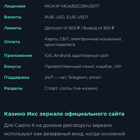
Лицензия
MGA № MGA/B2C/394/2017
Валюты
RUB, USD, EUR, USDT
Лимиты
Депозит от 500 ₽ / Вывод от 300 ₽
Карты, СБП, электронные кошельки,
Оплата
криптовалюта
Приложение
iOS, Android, адаптивный сайт
Бонусы
Приветственный пакет, кэшбэк, VIP
Поддержка
24/7 — чат, Telegram, email
Разделы
Спорт, слоты, live-казино
Казино Икс зеркало официального сайта
Для Casino X на домене petrotoys.ru зеркало
используют как резервный вход, когда основной