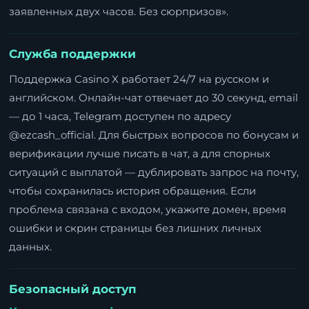
заявленных двух часов. Без сюрпризов».
Служба поддержки
Поддержка Casino X работает 24/7 на русском и
английском. Онлайн-чат отвечает до 30 секунд, email
— до 1 часа, Telegram доступен по адресу
@ezcash_official. Для быстрых вопросов по бонусам и
верификации лучше писать в чат, а для спорных
ситуаций с выплатой — дублировать запрос на почту,
чтобы сохранилась история обращения. Если
проблема связана с входом, укажите домен, время
ошибки и скрин страницы без лишних личных
данных.
Безопасный доступ