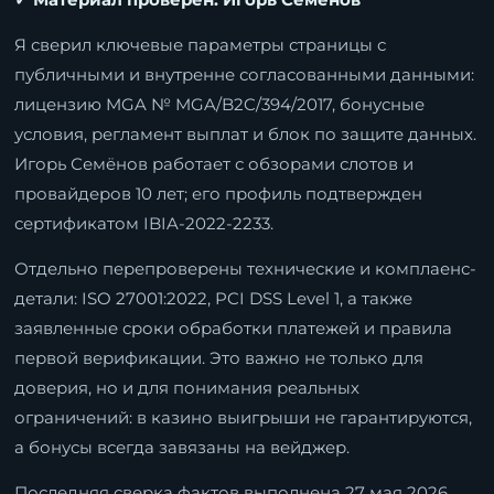
Я сверил ключевые параметры страницы с
публичными и внутренне согласованными данными:
лицензию MGA № MGA/B2C/394/2017, бонусные
условия, регламент выплат и блок по защите данных.
Игорь Семёнов работает с обзорами слотов и
провайдеров 10 лет; его профиль подтвержден
сертификатом IBIA-2022-2233.
Отдельно перепроверены технические и комплаенс-
детали: ISO 27001:2022, PCI DSS Level 1, а также
заявленные сроки обработки платежей и правила
первой верификации. Это важно не только для
доверия, но и для понимания реальных
ограничений: в казино выигрыши не гарантируются,
а бонусы всегда завязаны на вейджер.
Последняя сверка фактов выполнена 27 мая 2026