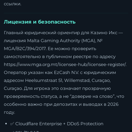
ссылки.
Лицензия и безопасность
Главный юридический ориентир для Казино Икс —
лицензия Malta Gaming Authority (MGA), №
MGA/B2C/394/2017. Ее можно проверить
самостоятельно в публичном реестре по адресу
https://www.mga.org.mt/licensee-hub/licensee-register/
.
Оператор указан как EzCash N.V. с юридическим
адресом Heelsumstraat 51, Willemstad, Curaçao,
Curaçao. Для игрока это означает прозрачную
проверяемость статуса, а не “доверие на слово”, что
особенно важно при депозитах и выводах в 2026
году.
✅ Cloudflare Enterprise + DDoS Protection