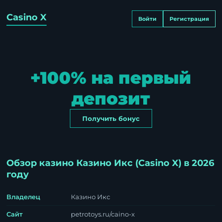
Casino X
Войти
Регистрация
+100% на первый
депозит
Получить бонус
Обзор казино Казино Икс (Casino X) в 2026
году
Владелец
Казино Икс
Сайт
petrotoys.ru/caino-x