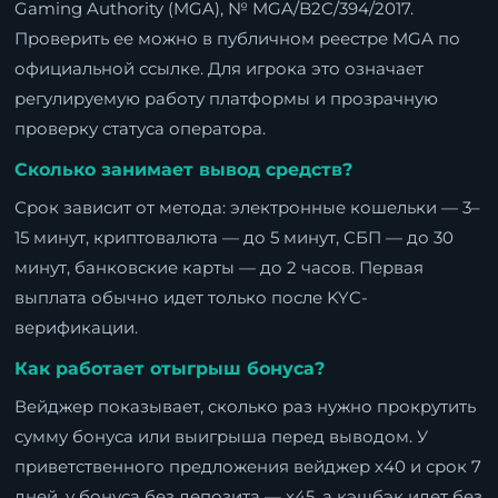
Gaming Authority (MGA), № MGA/B2C/394/2017.
Проверить ее можно в публичном реестре MGA по
официальной ссылке. Для игрока это означает
регулируемую работу платформы и прозрачную
проверку статуса оператора.
Сколько занимает вывод средств?
Срок зависит от метода: электронные кошельки — 3–
15 минут, криптовалюта — до 5 минут, СБП — до 30
минут, банковские карты — до 2 часов. Первая
выплата обычно идет только после KYC-
верификации.
Как работает отыгрыш бонуса?
Вейджер показывает, сколько раз нужно прокрутить
сумму бонуса или выигрыша перед выводом. У
приветственного предложения вейджер x40 и срок 7
дней, у бонуса без депозита — x45, а кэшбэк идет без