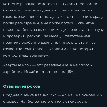
которые реально помогают не выходить за рамки
бюджета: лимиты на депозит, лимиты на сессии,
самоисключение и тайм-аут. Их стоит включить сразу
после регистрации, а не после потерь. Если игра
перестает быть развлечением, лучше поставить паузу
и проверить расходы за месяц. Ответственная
практика особенно важна при игре в слоты и live
casino, где темп ставок высокий и легко потерять
контроль над временем.
Азартные игры — это развлечение, а не способ
заработка. Играйте ответственно (18+).
Отзывы игроков
Средняя оценка Казино Икс — 4.5 из 5 на основе 387
отзывов. Наиболее часто отмечают скорость