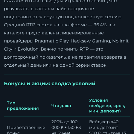
eCOGRA и iTech Labs. Для игрока это значит, что
результаты в слотах и лайв-секциях не
подстраиваются вручную под конкретную сессию.
Средний RTP слотов на платформе — 96.4%, а в
каталоге представлены лицензированные
провайдеры Pragmatic Play, Hacksaw Gaming, Nolimit
City и Evolution. Важно помнить: RTP — это
долгосрочный показатель, а не гарантия возврата в
отдельный день или на одной серии ставок.
Бонусы и акции: сводка условий
Условия
Тип
Что дают
(вейджер, срок,
предложения
мин. депозит)
200% до 100
Вейджер x40,
Приветственный
000 ₽ + 150 FS
мин. депозит
бонус
на Sweet
500 ₽, отыгрыш 7