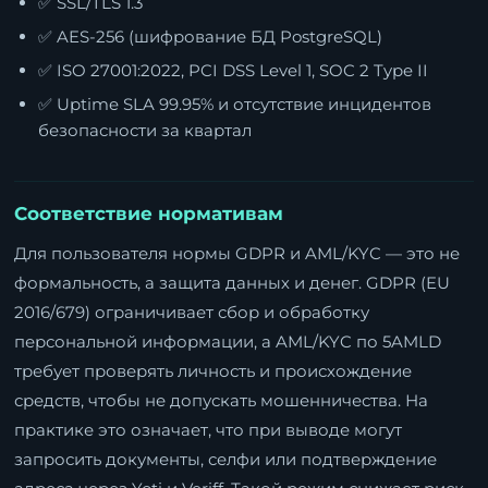
✅ SSL/TLS 1.3
✅ AES-256 (шифрование БД PostgreSQL)
✅ ISO 27001:2022, PCI DSS Level 1, SOC 2 Type II
✅ Uptime SLA 99.95% и отсутствие инцидентов
безопасности за квартал
Соответствие нормативам
Для пользователя нормы GDPR и AML/KYC — это не
формальность, а защита данных и денег. GDPR (EU
2016/679) ограничивает сбор и обработку
персональной информации, а AML/KYC по 5AMLD
требует проверять личность и происхождение
средств, чтобы не допускать мошенничества. На
практике это означает, что при выводе могут
запросить документы, селфи или подтверждение