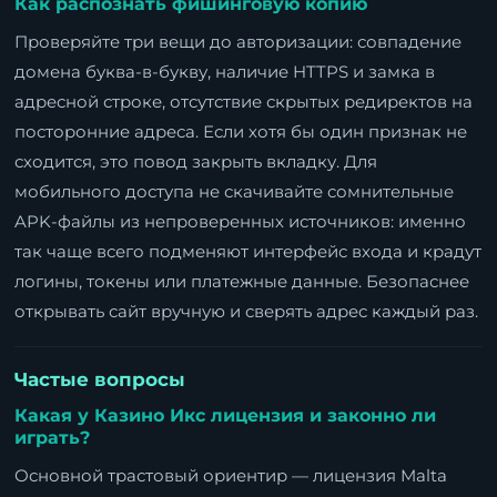
Как распознать фишинговую копию
Проверяйте три вещи до авторизации: совпадение
домена буква-в-букву, наличие HTTPS и замка в
адресной строке, отсутствие скрытых редиректов на
посторонние адреса. Если хотя бы один признак не
сходится, это повод закрыть вкладку. Для
мобильного доступа не скачивайте сомнительные
APK-файлы из непроверенных источников: именно
так чаще всего подменяют интерфейс входа и крадут
логины, токены или платежные данные. Безопаснее
открывать сайт вручную и сверять адрес каждый раз.
Частые вопросы
Какая у Казино Икс лицензия и законно ли
играть?
Основной трастовый ориентир — лицензия Malta