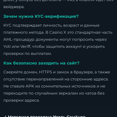
вейджера.
Зачем нужна KYC-верификация?
KYC подтверждает личность, возраст и данные
платежного метода. В Casino X это стандартная часть
AML-процедур: документы могут попросить через
Yoti или Veriff, чтобы защитить аккаунт и ускорить
проверки по выплатам.
Как безопасно заходить на сайт?
Сверяйте домен, HTTPS и замок в браузере, а также
отсутствие перенаправлений на сторонние адреса.
Не ставьте APK из сомнительных источников и не
переходите по случайным зеркалам из чатов без
проверки адреса.
✓ Материал проверен: Игорь Семёнов