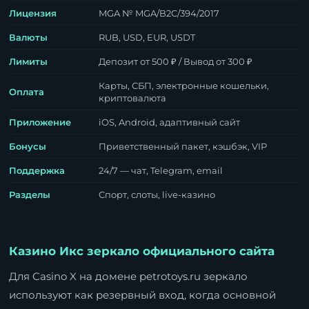
Лицензия
MGA № MGA/B2C/394/2017
Валюты
RUB, USD, EUR, USDT
Лимиты
Депозит от 500 ₽ / Вывод от 300 ₽
Карты, СБП, электронные кошельки,
Оплата
криптовалюта
Приложение
iOS, Android, адаптивный сайт
Бонусы
Приветственный пакет, кэшбэк, VIP
Поддержка
24/7 — чат, Telegram, email
Разделы
Спорт, слоты, live-казино
Казино Икс зеркало официального сайта
Для Casino X на домене petrotoys.ru зеркало
используют как резервный вход, когда основной