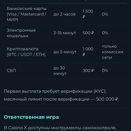
Банковские карты
1 500
(Visa / Mastercard /
до 2 часов
0%
₽
МИР)
Электронные
3–15 минут
500 ₽
0%
кошельки
только
Криптовалюта
1 000
до 5 минут
комиссия
(BTC / USDT / ETH)
₽
сети
до 30
СБП
300 ₽
0%
минут
Первая выплата требует верификации (KYC);
месячный лимит после верификации — 500 000 ₽.
Ответственная игра
В Casino X доступны инструменты самоконтроля,