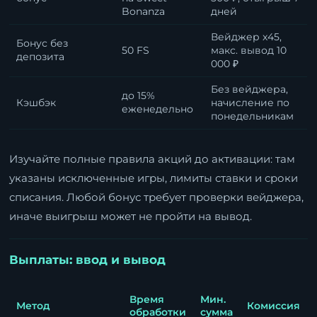
Bonanza
дней
Вейджер x45,
Бонус без
50 FS
макс. вывод 10
депозита
000 ₽
Без вейджера,
до 15%
Кэшбэк
начисление по
еженедельно
понедельникам
Изучайте полные правила акций до активации: там
указаны исключенные игры, лимиты ставки и сроки
списания. Любой бонус требует проверки вейджера,
иначе выигрыш может не пройти на вывод.
Выплаты: ввод и вывод
Время
Мин.
Метод
Комиссия
обработки
сумма