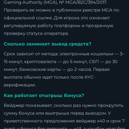
Gaming Authority (MGA), № MGA/B2C/394/2017.
Проверить ее можно в публичном реестре MGA по
официальной ссылке. Для игрока это означает
регулируемую работу платформы и прозрачную
проверку статуса оператора.
Сколько занимает вывод средств?
Срок зависит от метода: электронные кошельки — 3–
15 минут, криптовалюта — до 5 минут, СБП — до 30
минут, банковские карты — до 2 часов. Первая
выплата обычно идет только после KYC-
верификации.
Как работает отыгрыш бонуса?
Вейджер показывает, сколько раз нужно прокрутить
сумму бонуса или выигрыша перед выводом. У
приветственного предложения вейджер x40 и срок 7
дней, у бонуса без депозита — x45, а кэшбэк идет без