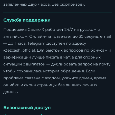
заявленных двух часов. Без сюрпризов».
Служба поддержки
Поддержка Casino X работает 24/7 на русском и
английском. Онлайн-чат отвечает до 30 секунд, email
— до 1 часа, Telegram доступен по адресу
@ezcash_official. Для быстрых вопросов по бонусам и
верификации лучше писать в чат, а для спорных
ситуаций с выплатой — дублировать запрос на почту,
чтобы сохранилась история обращения. Если
проблема связана с входом, укажите домен, время
ошибки и скрин страницы без лишних личных
данных.
Безопасный доступ