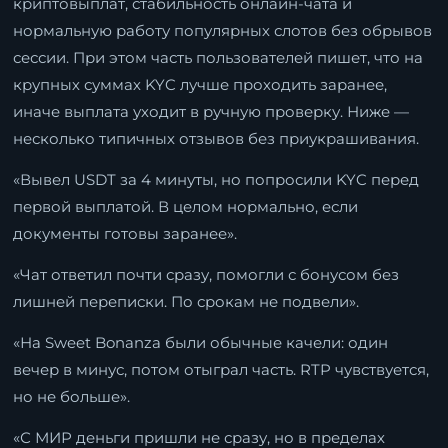
криптовыплат, стабильность онлайн-чата и
нормальную работу популярных слотов без обрывов
сессии. При этом часть пользователей пишет, что на
крупных суммах KYC лучше проходить заранее,
иначе выплата уходит в ручную проверку. Ниже —
несколько типичных отзывов без приукрашивания.
«Вывел USDT за 4 минуты, но попросили KYC перед
первой выплатой. В целом нормально, если
документы готовы заранее».
«Чат ответил почти сразу, помогли с бонусом без
лишней переписки. По срокам не подвели».
«На Sweet Bonanza были обычные качели: один
вечер в минус, потом отыграл часть. RTP чувствуется,
но не больше».
«С МИР деньги пришли не сразу, но в пределах