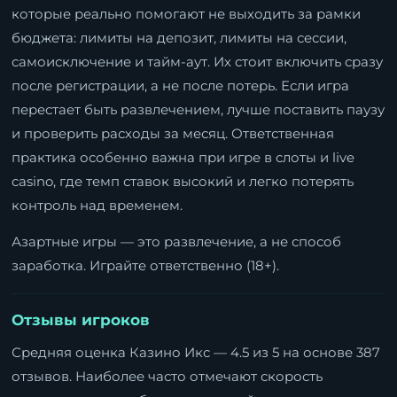
которые реально помогают не выходить за рамки
бюджета: лимиты на депозит, лимиты на сессии,
самоисключение и тайм-аут. Их стоит включить сразу
после регистрации, а не после потерь. Если игра
перестает быть развлечением, лучше поставить паузу
и проверить расходы за месяц. Ответственная
практика особенно важна при игре в слоты и live
casino, где темп ставок высокий и легко потерять
контроль над временем.
Азартные игры — это развлечение, а не способ
заработка. Играйте ответственно (18+).
Отзывы игроков
Средняя оценка Казино Икс — 4.5 из 5 на основе 387
отзывов. Наиболее часто отмечают скорость