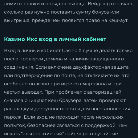
лимиты ставки и порядок вывода. Вейджер означает,
сколько раз нужно поставить сумму бонуса или
выигрыша, прежде чем появится право на кэш-аут.
Казино Икс вход в личный кабинет
Вход в личный кабинет Casino X лучше делать только
после проверки домена и наличия защищенного
соединения. Если включена двухфакторная защита
или подтверждение по почте, не отключайте их: это
особенно полезно при игре со смартфона и при
частых выводах. При проблемах с авторизацией
сначала очищают кеш браузера, затем проверяют
раскладку и доступность почты для восстановления
пароля. Если вход не проходит после нескольких
попыток, безопаснее связаться с поддержкой, чем
искать “альтернативный” сайт через случайные