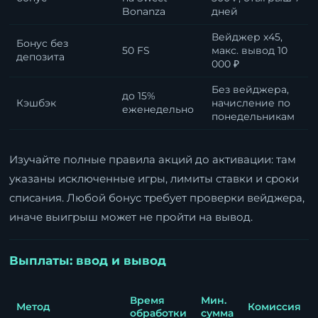
Bonanza
дней
Вейджер x45,
Бонус без
50 FS
макс. вывод 10
депозита
000 ₽
Без вейджера,
до 15%
Кэшбэк
начисление по
еженедельно
понедельникам
Изучайте полные правила акций до активации: там
указаны исключенные игры, лимиты ставки и сроки
списания. Любой бонус требует проверки вейджера,
иначе выигрыш может не пройти на вывод.
Выплаты: ввод и вывод
Время
Мин.
Метод
Комиссия
обработки
сумма