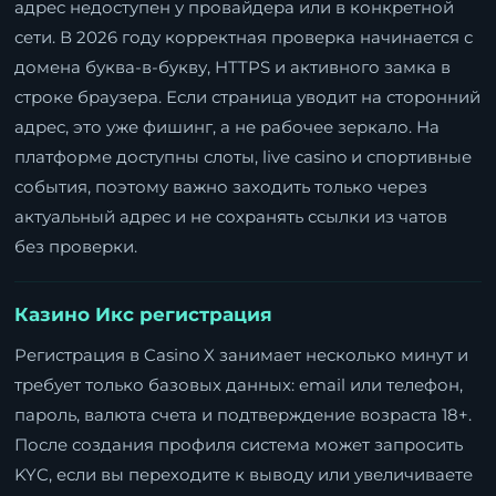
адрес недоступен у провайдера или в конкретной
сети. В 2026 году корректная проверка начинается с
домена буква-в-букву, HTTPS и активного замка в
строке браузера. Если страница уводит на сторонний
адрес, это уже фишинг, а не рабочее зеркало. На
платформе доступны слоты, live casino и спортивные
события, поэтому важно заходить только через
актуальный адрес и не сохранять ссылки из чатов
без проверки.
Казино Икс регистрация
Регистрация в Casino X занимает несколько минут и
требует только базовых данных: email или телефон,
пароль, валюта счета и подтверждение возраста 18+.
После создания профиля система может запросить
KYC, если вы переходите к выводу или увеличиваете