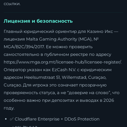
ссылки.
Лицензия и безопасность
Главный юридический ориентир для Казино Икс —
лицензия Malta Gaming Authority (MGA), №
MGA/B2C/394/2017. Ее можно проверить
самостоятельно в публичном реестре по адресу
https://www.mga.org.mt/licensee-hub/licensee-register/
.
Оператор указан как EzCash N.V. с юридическим
адресом Heelsumstraat 51, Willemstad, Curaçao,
Curaçao. Для игрока это означает прозрачную
проверяемость статуса, а не “доверие на слово”, что
особенно важно при депозитах и выводах в 2026
году.
✅ Cloudflare Enterprise + DDoS Protection