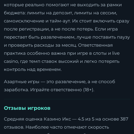
которые реально помогают не выходить за рамки
бюджета: лимиты на депозит, лимиты на сессии,
самоисключение и тайм-аут. Их стоит включить сразу
после регистрации, а не после потерь. Если игра
перестает быть развлечением, лучше поставить паузу
и проверить расходы за месяц. Ответственная
практика особенно важна при игре в слоты и live
casino, где темп ставок высокий и легко потерять
контроль над временем.
Азартные игры — это развлечение, а не способ
заработка. Играйте ответственно (18+).
Отзывы игроков
Средняя оценка Казино Икс — 4.5 из 5 на основе 387
отзывов. Наиболее часто отмечают скорость