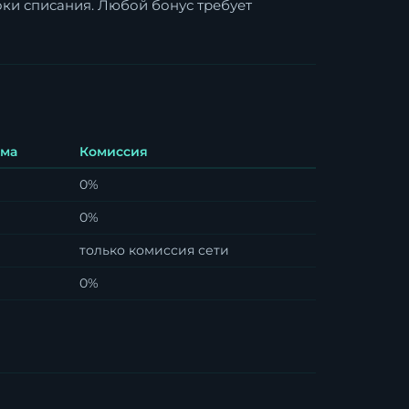
оки списания. Любой бонус требует
мма
Комиссия
0%
0%
только комиссия сети
0%