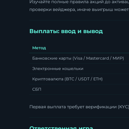
Изучайте полные правила акций до активац
проверки вейджера, иначе выигрыш может 
Выплаты: ввод и вывод
Метод
Банковские карты (Visa / Mastercard / МИР)
Электронные кошельки
Криптовалюта (BTC / USDT / ETH)
СБП
Первая выплата требует верификации (KYC)
Ответственная игра