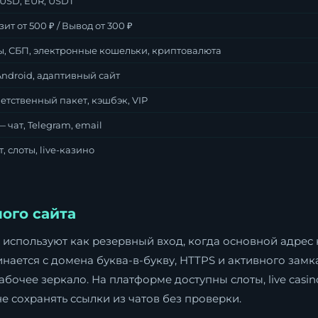
 USD, EUR, USDT
ит от 500 ₽ / Вывод от 300 ₽
ы, СБП, электронные кошельки, криптовалюта
Android, адаптивный сайт
етственный пакет, кэшбэк, VIP
— чат, Telegram, email
, слоты, live-казино
ого сайта
ло используют как резервный вход, когда основной адре
инается с домена буква-в-букву, HTTPS и активного замк
рабочее зеркало. На платформе доступны слоты, live cas
не сохранять ссылки из чатов без проверки.