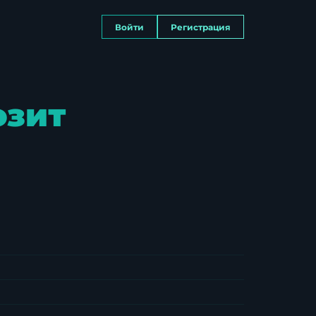
Войти
Регистрация
озит