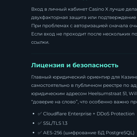
Вход в личный кабинет Casino X лучше дел
двухфакторная защита или подтверждение п
При проблемах с авторизацией сначала очи
Если вход не проходит после нескольких по
ссылки.
Лицензия и безопасность
Главный юридический ориентир для Казино 
самостоятельно в публичном реестре по а
юридическим адресом Heelsumstraat 51, Will
“доверие на слово”, что особенно важно пр
✅ Cloudflare Enterprise + DDoS Protection
✅ SSL/TLS 1.3
✅ AES-256 (шифрование БД PostgreSQL)