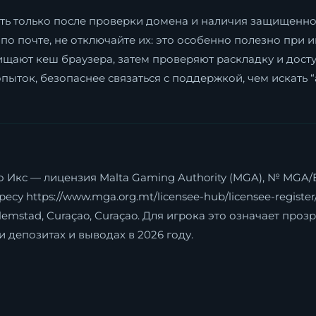
ать только после проверки домена и наличия защищенн
о почте, не отключайте их: это особенно полезно при и
щают кеш браузера, затем проверяют раскладку и досту
пыток, безопаснее связаться с поддержкой, чем искать 
Икс — лицензия Malta Gaming Authority (MGA), № MGA/B
дресу
https://www.mga.org.mt/licensee-hub/licensee-register
emstad, Curaçao, Curaçao. Для игрока это означает проз
и депозитах и выводах в 2026 году.