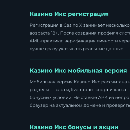
Казино Икс регистрация
Регистрация в Casino X занимает несколько
возраста 18+. После создания профиля сис
AML-практика: верификация личности через 
лучше сразу указывать реальные данные —
Казино Икс мобильная версия
Мобильная версия Казино Икс рассчитана н
разделы — слоты, live-столы, спорт и касс
бонусных условий. Не ставьте APK из непр
браузер на актуальном домене и проверять
Казино Икс бонусы и акции