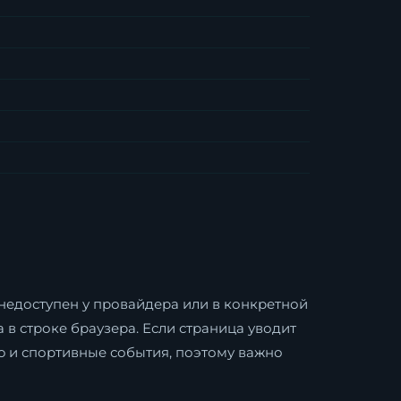
с недоступен у провайдера или в конкретной
а в строке браузера. Если страница уводит
ino и спортивные события, поэтому важно