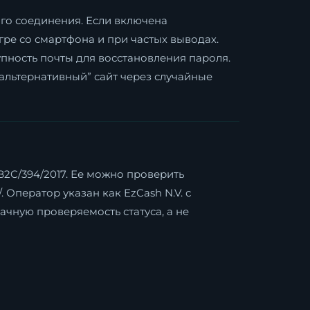
ого соединения. Если включена
гре со смартфона и при частых выводах.
пность почты для восстановления пароля.
“альтернативный” сайт через случайные
2C/394/2017. Ее можно проверить
/
. Оператор указан как EzCash N.V. с
рачную проверяемость статуса, а не