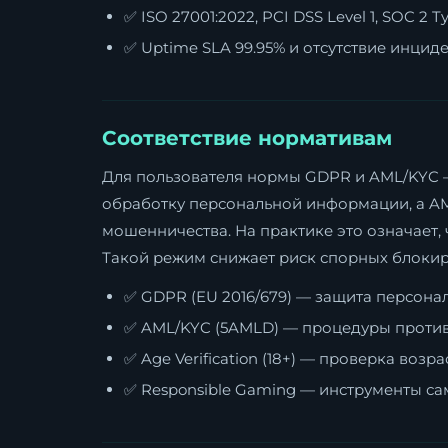
✅ ISO 27001:2022, PCI DSS Level 1, SOC 2 Ty
✅ Uptime SLA 99.95% и отсутствие инцид
Соответствие нормативам
Для пользователя нормы GDPR и AML/KYC — 
обработку персональной информации, а AM
мошенничества. На практике это означает, 
Такой режим снижает риск спорных блокир
✅ GDPR (EU 2016/679) — защита персона
✅ AML/KYC (5AMLD) — процедуры проти
✅ Age Verification (18+) — проверка возраст
✅ Responsible Gaming — инструменты с