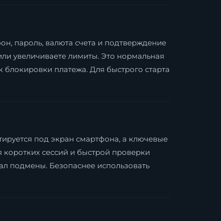
фон, пароль, валюта счета и подтверждение
 или увеличиваете лимиты. Это нормальная
ск блокировки платежа. Для быстрого старта
тируется под экран смартфона, а ключевые
ля коротких сессий и быстрой проверки
нал подмены. Безопаснее использовать