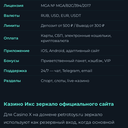
Лицензия
MGA № MGA/B2C/394/2017
Валюты
RUB, USD, EUR, USDT
Лимиты
Депозит от 500 ₽ / Вывод от 300 ₽
Карты, СБП, электронные кошельки,
Оплата
криптовалюта
Приложение
iOS, Android, адаптивный сайт
Бонусы
Приветственный пакет, кэшбэк, VIP
Поддержка
24/7 — чат, Telegram, email
Разделы
Спорт, слоты, live-казино
Казино Икс зеркало официального сайта
Для Casino X на домене petrotoys.ru зеркало
используют как резервный вход, когда основной