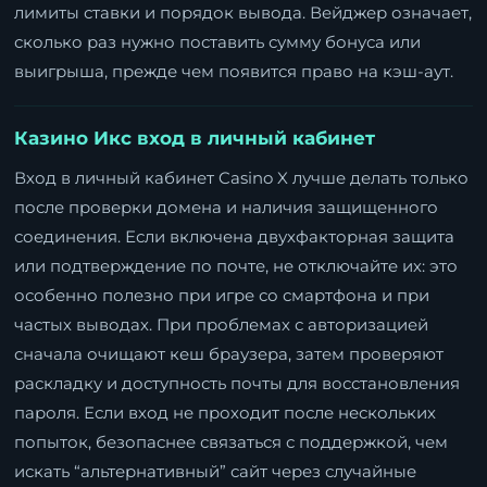
лимиты ставки и порядок вывода. Вейджер означает,
сколько раз нужно поставить сумму бонуса или
выигрыша, прежде чем появится право на кэш-аут.
Казино Икс вход в личный кабинет
Вход в личный кабинет Casino X лучше делать только
после проверки домена и наличия защищенного
соединения. Если включена двухфакторная защита
или подтверждение по почте, не отключайте их: это
особенно полезно при игре со смартфона и при
частых выводах. При проблемах с авторизацией
сначала очищают кеш браузера, затем проверяют
раскладку и доступность почты для восстановления
пароля. Если вход не проходит после нескольких
попыток, безопаснее связаться с поддержкой, чем
искать “альтернативный” сайт через случайные