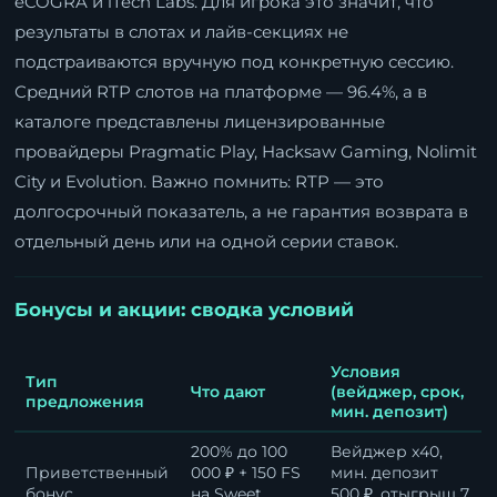
eCOGRA и iTech Labs. Для игрока это значит, что
результаты в слотах и лайв-секциях не
подстраиваются вручную под конкретную сессию.
Средний RTP слотов на платформе — 96.4%, а в
каталоге представлены лицензированные
провайдеры Pragmatic Play, Hacksaw Gaming, Nolimit
City и Evolution. Важно помнить: RTP — это
долгосрочный показатель, а не гарантия возврата в
отдельный день или на одной серии ставок.
Бонусы и акции: сводка условий
Условия
Тип
Что дают
(вейджер, срок,
предложения
мин. депозит)
200% до 100
Вейджер x40,
Приветственный
000 ₽ + 150 FS
мин. депозит
бонус
на Sweet
500 ₽, отыгрыш 7