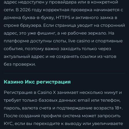
адрес недоступен у провайдера или в конкретной
сети. В 2026 году корректная проверка начинается с
домена буква-в-букву, HTTPS и активного замка в
строке браузера. Если страница уводит на сторонний
адрес, это уже фишинг, а не рабочее зеркало. На
платформе доступны слоты, live casino и спортивные
события, поэтому важно заходить только через
актуальный адрес и не сохранять ссылки из чатов
без проверки.
Казино Икс регистрация
Регистрация в Casino X занимает несколько минут и
требует только базовых данных: email или телефон,
пароль, валюта счета и подтверждение возраста 18+.
После создания профиля система может запросить
KYC, если вы переходите к выводу или увеличиваете