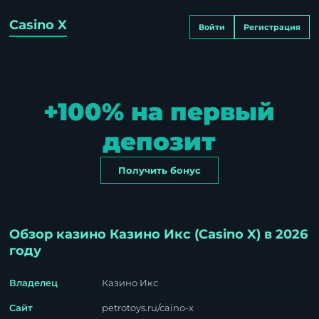
Casino X
Войти
Регистрация
+100% на первый
депозит
Получить бонус
Обзор казино Казино Икс (Casino X) в 2026
году
Владелец
Казино Икс
Сайт
petrotoys.ru/caino-x