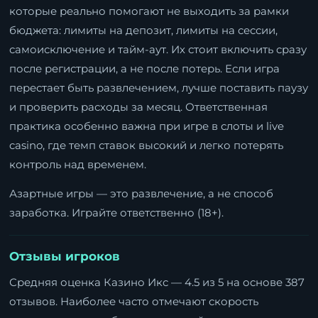
которые реально помогают не выходить за рамки
бюджета: лимиты на депозит, лимиты на сессии,
самоисключение и тайм-аут. Их стоит включить сразу
после регистрации, а не после потерь. Если игра
перестает быть развлечением, лучше поставить паузу
и проверить расходы за месяц. Ответственная
практика особенно важна при игре в слоты и live
casino, где темп ставок высокий и легко потерять
контроль над временем.
Азартные игры — это развлечение, а не способ
заработка. Играйте ответственно (18+).
Отзывы игроков
Средняя оценка Казино Икс — 4.5 из 5 на основе 387
отзывов. Наиболее часто отмечают скорость