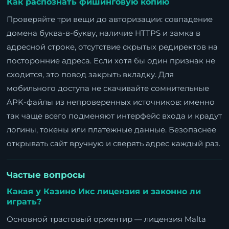
Как распознать фишинговую копию
Проверяйте три вещи до авторизации: совпадение
домена буква-в-букву, наличие HTTPS и замка в
адресной строке, отсутствие скрытых редиректов на
посторонние адреса. Если хотя бы один признак не
сходится, это повод закрыть вкладку. Для
мобильного доступа не скачивайте сомнительные
APK-файлы из непроверенных источников: именно
так чаще всего подменяют интерфейс входа и крадут
логины, токены или платежные данные. Безопаснее
открывать сайт вручную и сверять адрес каждый раз.
Частые вопросы
Какая у Казино Икс лицензия и законно ли
играть?
Основной трастовый ориентир — лицензия Malta