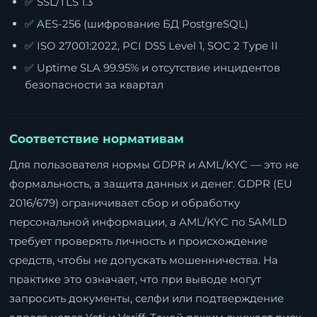
✅ SSL/TLS 1.3
✅ AES-256 (шифрование БД PostgreSQL)
✅ ISO 27001:2022, PCI DSS Level 1, SOC 2 Type II
✅ Uptime SLA 99.95% и отсутствие инцидентов
безопасности за квартал
Соответствие нормативам
Для пользователя нормы GDPR и AML/KYC — это не
формальность, а защита данных и денег. GDPR (EU
2016/679) ограничивает сбор и обработку
персональной информации, а AML/KYC по 5AMLD
требует проверять личность и происхождение
средств, чтобы не допускать мошенничества. На
практике это означает, что при выводе могут
запросить документы, селфи или подтверждение