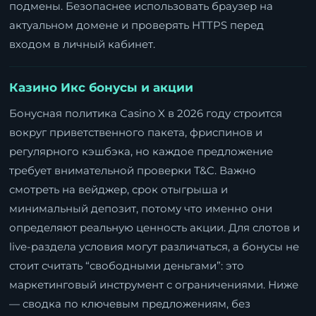
подмены. Безопаснее использовать браузер на
актуальном домене и проверять HTTPS перед
входом в личный кабинет.
Казино Икс бонусы и акции
Бонусная политика Casino X в 2026 году строится
вокруг приветственного пакета, фриспинов и
регулярного кэшбэка, но каждое предложение
требует внимательной проверки T&C. Важно
смотреть на вейджер, срок отыгрыша и
минимальный депозит, потому что именно они
определяют реальную ценность акции. Для слотов и
live-раздела условия могут различаться, а бонусы не
стоит считать “свободными деньгами”: это
маркетинговый инструмент с ограничениями. Ниже
— сводка по ключевым предложениям, без