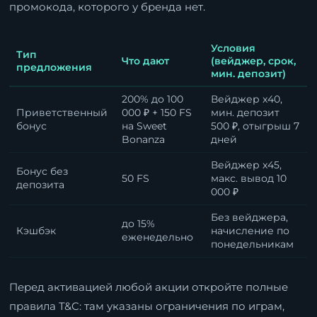
промокода, которого у бренда нет.
Условия
Тип
Что дают
(вейджер, срок,
предложения
мин. депозит)
200% до 100
Вейджер x40,
Приветственный
000 ₽ + 150 FS
мин. депозит
бонус
на Sweet
500 ₽, отыгрыш 7
Bonanza
дней
Вейджер x45,
Бонус без
50 FS
макс. вывод 10
депозита
000 ₽
Без вейджера,
до 15%
Кэшбэк
начисление по
еженедельно
понедельникам
Перед активацией любой акции откройте полные
правила T&C: там указаны ограничения по играм,