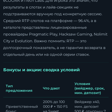
eCOGRA и iTech Labs. Для игрока это значит, что
результаты в слотах и лайв-секциях не
подстраиваются вручную под конкретную сессию.
Средний RTP слотов на платформе — 96.4%, а в
каталоге представлены лицензированные
провайдеры Pragmatic Play, Hacksaw Gaming, Nolimit
City и Evolution. Важно помнить: RTP — это
долгосрочный показатель, а не гарантия возврата в
отдельный день или на одной серии ставок.
Бонусы и акции: сводка условий
Условия
Тип
Что дают
(вейджер, срок,
предложения
мин. депозит)
200% до 100
Вейджер x40,
Приветственный
000 ₽ + 150 FS
мин. депозит
бонус
на Sweet
500 ₽, отыгрыш 7