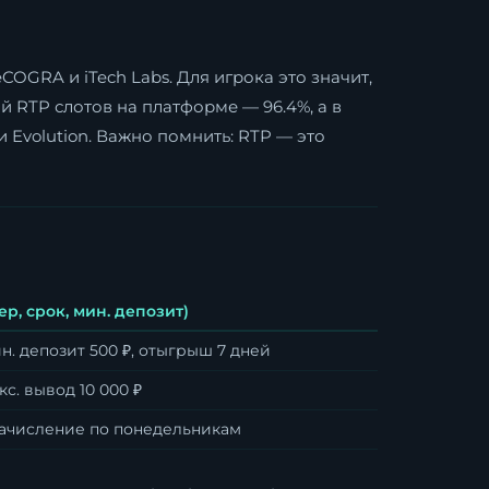
GRA и iTech Labs. Для игрока это значит,
й RTP слотов на платформе — 96.4%, а в
 Evolution. Важно помнить: RTP — это
р, срок, мин. депозит)
н. депозит 500 ₽, отыгрыш 7 дней
с. вывод 10 000 ₽
начисление по понедельникам