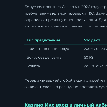
Бонусная политика Casino X в 2026 году с
требует внимательной проверки T&C. Важн
определяют реальную ценность акции. Для с
это маркетинговый инструмент с ограниче
Тип предложения
Что дают
Приветственный бонус
200% до 100 
Бонус без депозита
50 FS
Кэшбэк
до 15% ежен
Перед активацией любой акции откройте п
означает, сколько раз нужно поставить сум
Казино Икс вход в личный каб