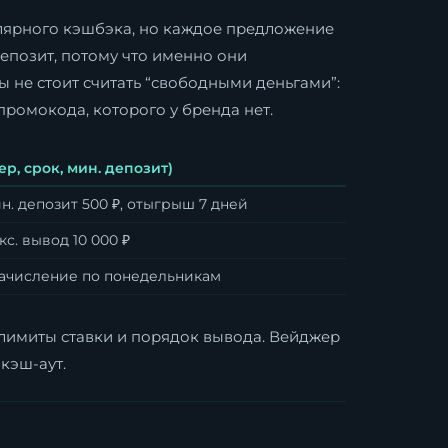
гулярного кэшбэка, но каждое предложение
епозит, потому что именно они
сы не стоит считать “свободными деньгами”:
ромокода, которого у бренда нет.
р, срок, мин. депозит)
н. депозит 500 ₽, отыгрыш 7 дней
с. вывод 10 000 ₽
начисление по понедельникам
 лимиты ставки и порядок вывода. Вейджер
кэш-аут.