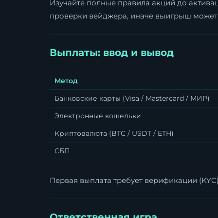
Изучайте полные правила акций до активац
проверки вейджера, иначе выигрыш может 
Выплаты: ввод и вывод
Метод
Банковские карты (Visa / Mastercard / МИР)
Электронные кошельки
Криптовалюта (BTC / USDT / ETH)
СБП
Первая выплата требует верификации (KYC)
Ответственная игра