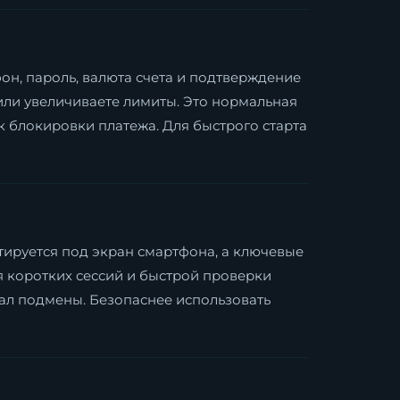
фон, пароль, валюта счета и подтверждение
 или увеличиваете лимиты. Это нормальная
ск блокировки платежа. Для быстрого старта
тируется под экран смартфона, а ключевые
ля коротких сессий и быстрой проверки
нал подмены. Безопаснее использовать