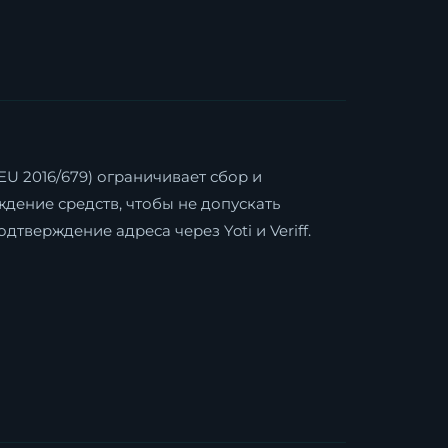
U 2016/679) ограничивает сбор и
дение средств, чтобы не допускать
тверждение адреса через Yoti и Veriff.