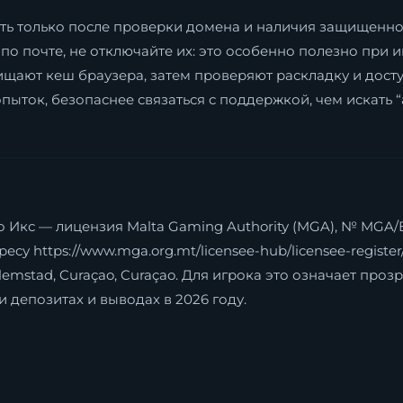
ать только после проверки домена и наличия защищенн
о почте, не отключайте их: это особенно полезно при и
щают кеш браузера, затем проверяют раскладку и досту
пыток, безопаснее связаться с поддержкой, чем искать 
Икс — лицензия Malta Gaming Authority (MGA), № MGA/B
дресу
https://www.mga.org.mt/licensee-hub/licensee-register
emstad, Curaçao, Curaçao. Для игрока это означает проз
и депозитах и выводах в 2026 году.