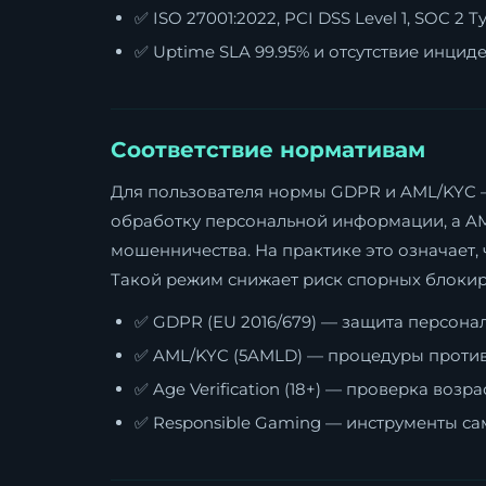
✅ ISO 27001:2022, PCI DSS Level 1, SOC 2 Ty
✅ Uptime SLA 99.95% и отсутствие инцид
Соответствие нормативам
Для пользователя нормы GDPR и AML/KYC — 
обработку персональной информации, а AM
мошенничества. На практике это означает, 
Такой режим снижает риск спорных блокир
✅ GDPR (EU 2016/679) — защита персона
✅ AML/KYC (5AMLD) — процедуры проти
✅ Age Verification (18+) — проверка возраст
✅ Responsible Gaming — инструменты с