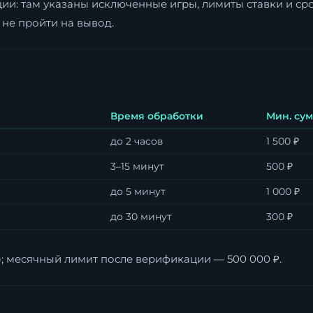
ии: там указаны исключенные игры, лимиты ставки и ср
не пройти на вывод.
Время обработки
Мин. су
до 2 часов
1 500 ₽
3–15 минут
500 ₽
до 5 минут
1 000 ₽
до 30 минут
300 ₽
; месячный лимит после верификации — 500 000 ₽.