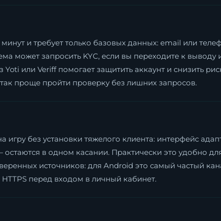
 минут и требует только базовых данных: email или теле
тема может запросить KYC, если вы переходите к выводу
Yoti или Veriff помогает защитить аккаунт и снизить ри
 так проще пройти проверку без лишних запросов.
а игру без установки тяжелого клиента: интерфейс адап
а — остаются в одном касании. Практически это удобно д
оверенных источников: для Android это самый частый ка
 HTTPS перед входом в личный кабинет.