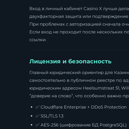
Вход в личный кабинет Casino X лучше дел
двухфакторная защита или подтверждение п
При проблемах с авторизацией сначала очи
Если вход не проходит после нескольких по
ссылки.
Лицензия и безопасность
Главный юридический ориентир для Казино 
самостоятельно в публичном реестре по а
юридическим адресом Heelsumstraat 51, Will
“доверие на слово”, что особенно важно пр
✅ Cloudflare Enterprise + DDoS Protection
✅ SSL/TLS 1.3
✅ AES-256 (шифрование БД PostgreSQL)