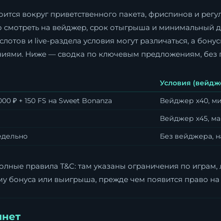
троится вокруг приветственного пакета, фриспинов и ре
о смотреть на вейджер, срок отыгрыша и минимальный д
лотов и live-раздела условия могут различаться, а бону
ниями. Ниже — сводка по ключевым предложениям, без п
Условия (вейдже
000 ₽ + 150 FS на Sweet Bonanza
Вейджер x40, ми
Вейджер x45, мак
едельно
Без вейджера, 
олные правила T&C: там указаны ограничения по играм,
му бонуса или выигрыша, прежде чем появится право на 
инет