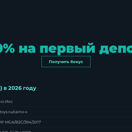
0% на первый деп
Получить бонус
) в 2026 году
но Икс
toys.ru/caino-x
№ MGA/B2C/394/2017