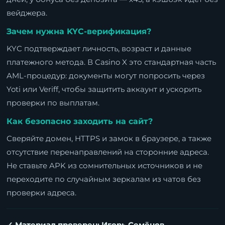
вейджера.
Зачем нужна KYC-верификация?
KYC подтверждает личность, возраст и данные
платежного метода. В Casino X это стандартная часть
AML-процедур: документы могут попросить через
Yoti или Veriff, чтобы защитить аккаунт и ускорить
проверки по выплатам.
Как безопасно заходить на сайт?
Сверяйте домен, HTTPS и замок в браузере, а также
отсутствие перенаправлений на сторонние адреса.
Не ставьте APK из сомнительных источников и не
переходите по случайным зеркалам из чатов без
проверки адреса.
✓ Материал проверен: Игорь Семёнов