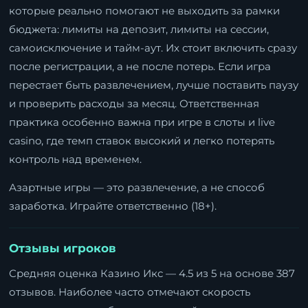
которые реально помогают не выходить за рамки
бюджета: лимиты на депозит, лимиты на сессии,
самоисключение и тайм-аут. Их стоит включить сразу
после регистрации, а не после потерь. Если игра
перестает быть развлечением, лучше поставить паузу
и проверить расходы за месяц. Ответственная
практика особенно важна при игре в слоты и live
casino, где темп ставок высокий и легко потерять
контроль над временем.
Азартные игры — это развлечение, а не способ
заработка. Играйте ответственно (18+).
Отзывы игроков
Средняя оценка Казино Икс — 4.5 из 5 на основе 387
отзывов. Наиболее часто отмечают скорость