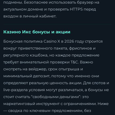
подмены. Безопаснее использовать браузер на
актуальном домене и проверять HTTPS перед
входом в личный кабинет.
Казино Икс бонусы и акции
Бонусная политика Casino X в 2026 году строится
вокруг приветственного пакета, фриспинов и
регулярного кэшбэка, но каждое предложение
требует внимательной проверки T&C. Важно
смотреть на вейджер, срок отыгрыша и
минимальный депозит, потому что именно они
определяют реальную ценность акции. Для слотов и
live-раздела условия могут различаться, а бонусы не
стоит считать “свободными деньгами”: это
маркетинговый инструмент с ограничениями. Ниже
— сводка по ключевым предложениям, без