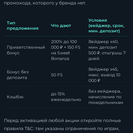
промокода, которого у бренда нет.
Условия
Тип
Что дают
(вейджер, срок,
предложения
мин. депозит)
200% до 100
Вейджер x40,
Приветственный
000 ₽ + 150 FS
мин. депозит
бонус
на Sweet
500 ₽, отыгрыш 7
Bonanza
дней
Вейджер x45,
Бонус без
50 FS
макс. вывод 10
депозита
000 ₽
Без вейджера,
до 15%
Кэшбэк
начисление по
еженедельно
понедельникам
Перед активацией любой акции откройте полные
правила T&C: там указаны ограничения по играм,