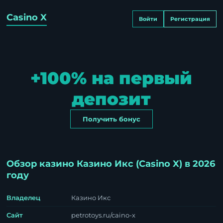
Casino X
Войти
Регистрация
+100% на первый
депозит
Получить бонус
Обзор казино Казино Икс (Casino X) в 2026
году
Владелец
Казино Икс
Сайт
petrotoys.ru/caino-x